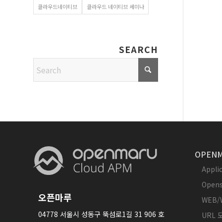
클라우드네이티브
클라우드 네이티브 세미나
SEARCH
OPENM
Appl
Opens
오픈마루
WEB/
04778 서울시 성동구 뚝섬로1길 31 906 호
URL