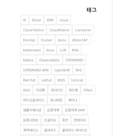
태그
AI
AIOps
APM
cloud
Cloud Native
CloudNative
Container
DevOps
Docker
jboss
JBoss EAP
Kubernetes
linux
LLM
MSA
Native
Observability
OPENMARU
OPENMARU APM
OpenShift
RAG
Red Hat
redhat
RHEL
tomcat
WAS
가상화
네이티브
레드햇
리눅스
마이크로서비스
모니터링
세미나
애플리케이션
오픈마루
오픈마루 APM
오픈시프트
인공지능
주간
컨테이너
쿠버네티스
클라우드
클라우드 네이티브