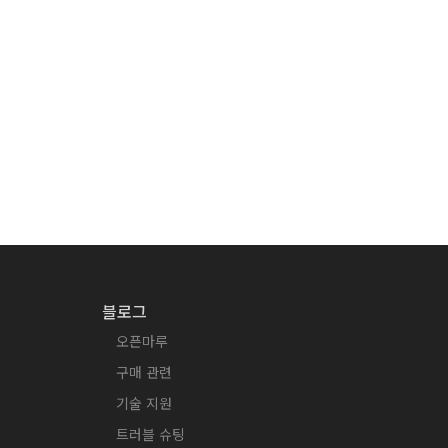
블로그
오픈마루
구매 관련
기술 지원
트러블 슈팅