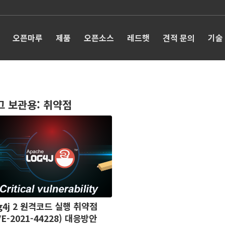
오픈마루
제품
오픈소스
레드햇
견적 문의
기술
그 보관용:
취약점
g4j 2 원격코드 실행 취약점
VE-2021-44228) 대응방안