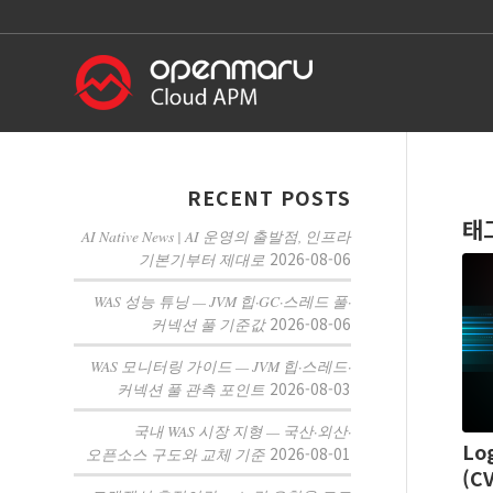
RECENT POSTS
태
AI Native News | AI 운영의 출발점, 인프라
2026-08-06
기본기부터 제대로
WAS 성능 튜닝 — JVM 힙·GC·스레드 풀·
2026-08-06
커넥션 풀 기준값
WAS 모니터링 가이드 — JVM 힙·스레드·
2026-08-03
커넥션 풀 관측 포인트
국내 WAS 시장 지형 — 국산·외산·
Lo
2026-08-01
오픈소스 구도와 교체 기준
(C