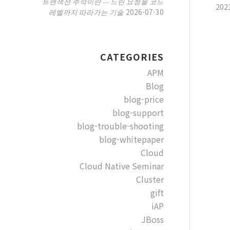
트랜잭션 추적이란 — 느린 요청을 코드
202
2026-07-30
레벨까지 따라가는 기술
CATEGORIES
APM
Blog
blog-price
blog-support
blog-trouble-shooting
blog-whitepaper
Cloud
Cloud Native Seminar
Cluster
gift
iAP
JBoss