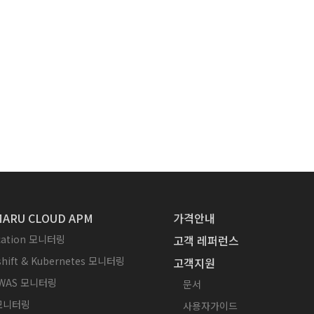
ARU CLOUD APM
가격안내
ication 모니터링
고객 레퍼런스
hift & Kubernetes 모니터링
고객지원
WAS 모니터링
문서
 모니터링
사용자가이드