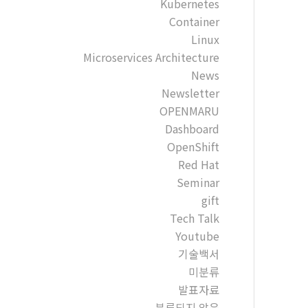
Kubernetes
Container
Linux
Microservices Architecture
News
Newsletter
OPENMARU
Dashboard
OpenShift
Red Hat
Seminar
gift
Tech Talk
Youtube
기술백서
미분류
발표자료
분류되지 않음