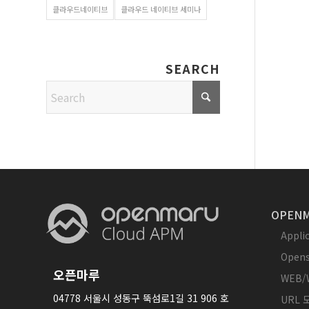
클라우드네이티브
클라우드 네이티브 세미나
SEARCH
OPENM
Appl
Opens
오픈마루
WEB/
04778 서울시 성동구 뚝섬로1길 31 906 호
URL