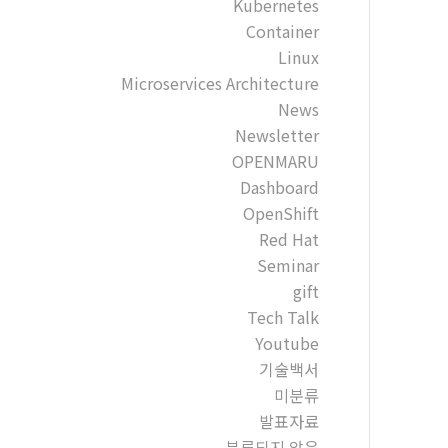
Kubernetes
Container
Linux
Microservices Architecture
News
Newsletter
OPENMARU
Dashboard
OpenShift
Red Hat
Seminar
gift
Tech Talk
Youtube
기술백서
미분류
발표자료
분류되지 않음