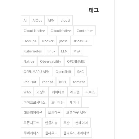
태그
AI
AIOps
APM
cloud
Cloud Native
CloudNative
Container
DevOps
Docker
jboss
JBoss EAP
Kubernetes
linux
LLM
MSA
Native
Observability
OPENMARU
OPENMARU APM
OpenShift
RAG
Red Hat
redhat
RHEL
tomcat
WAS
가상화
네이티브
레드햇
리눅스
마이크로서비스
모니터링
세미나
애플리케이션
오픈마루
오픈마루 APM
오픈시프트
인공지능
주간
컨테이너
쿠버네티스
클라우드
클라우드 네이티브