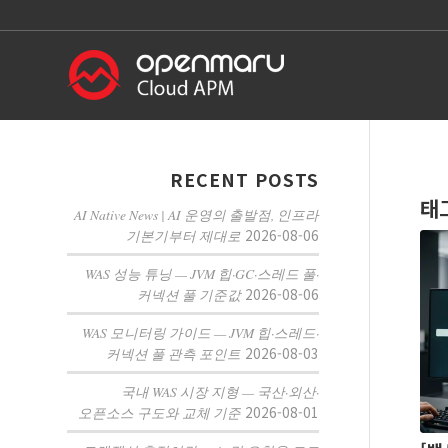
RECENT POSTS
태
AI Native News | AI 운영의 출발점, 인프라
2026-08-06
기본기부터 제대로
WAS 성능 튜닝 — JVM 힙·GC·스레드 풀·
2026-08-06
커넥션 풀 기준값
WAS 모니터링 가이드 — JVM 힙·스레드·
2026-08-03
커넥션 풀 관측 포인트
국내 WAS 시장 지형 — 국산·외산·
2026-08-01
오픈소스 구도와 교체 기준