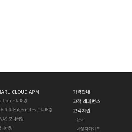
ARU CLOUD APM
가격안내
ication 모니터링
고객 레퍼런스
hift & Kubernetes 모니터링
고객지원
WAS 모니터링
문서
 모니터링
사용자가이드