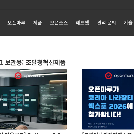
오픈마루
제품
오픈소스
레드햇
견적 문의
기술
그 보관용:
조달청혁신제품