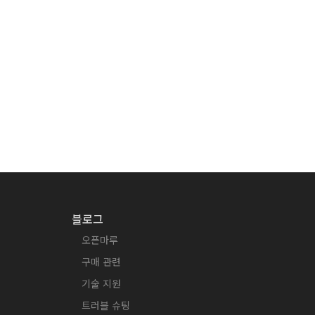
블로그
오픈마루
구매 관련
기술 지원
트러블 슈팅