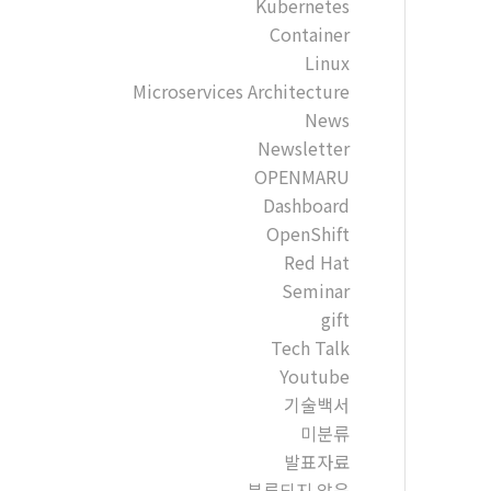
Kubernetes
Container
Linux
Microservices Architecture
News
Newsletter
OPENMARU
Dashboard
OpenShift
Red Hat
Seminar
gift
Tech Talk
Youtube
기술백서
미분류
발표자료
분류되지 않음