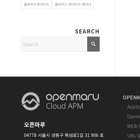
클라우드네이티브
클라우드 네이티브 세미나
SEARCH
OPENM
Appl
Opens
오픈마루
WEB/
04778 서울시 성동구 뚝섬로1길 31 906 호
URL