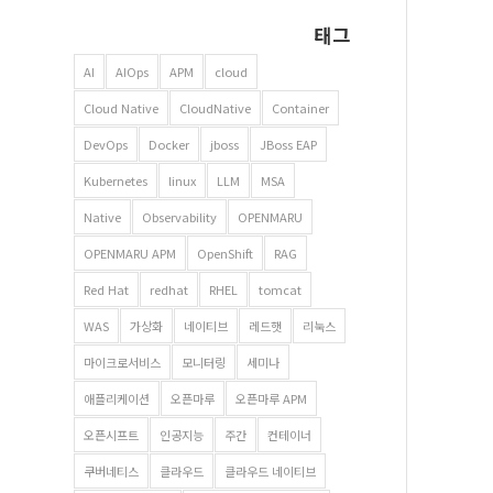
태그
AI
AIOps
APM
cloud
Cloud Native
CloudNative
Container
DevOps
Docker
jboss
JBoss EAP
Kubernetes
linux
LLM
MSA
Native
Observability
OPENMARU
OPENMARU APM
OpenShift
RAG
Red Hat
redhat
RHEL
tomcat
WAS
가상화
네이티브
레드햇
리눅스
마이크로서비스
모니터링
세미나
애플리케이션
오픈마루
오픈마루 APM
오픈시프트
인공지능
주간
컨테이너
쿠버네티스
클라우드
클라우드 네이티브