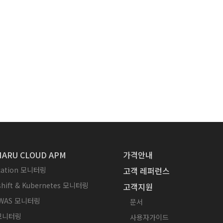
ARU CLOUD APM
가격안내
ication 모니터링
고객 레퍼런스
hift & Kubernetes 모니터링
고객지원
WAS 모니터링
문서
 모니터링
사용자가이드