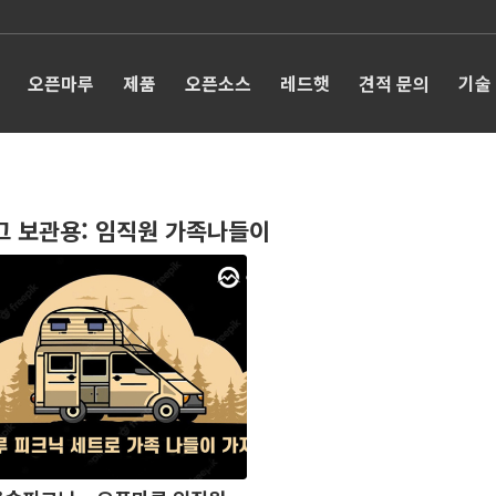
오픈마루
제품
오픈소스
레드햇
견적 문의
기술
그 보관용:
임직원 가족나들이