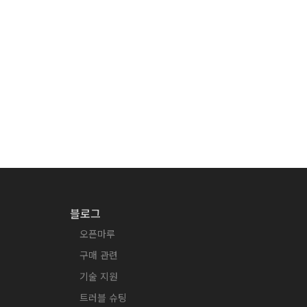
블로그
오픈마루
구매 관련
기술 지원
트러블 슈팅