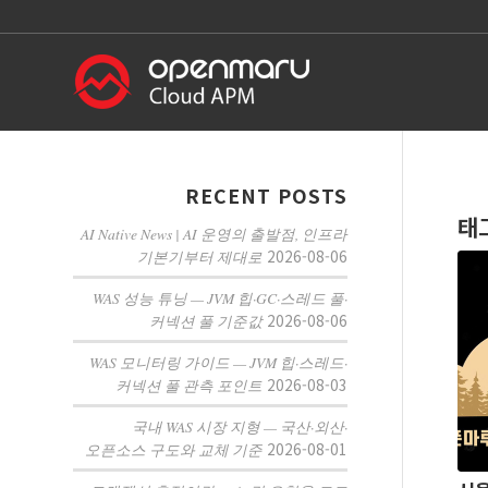
RECENT POSTS
태
AI Native News | AI 운영의 출발점, 인프라
2026-08-06
기본기부터 제대로
WAS 성능 튜닝 — JVM 힙·GC·스레드 풀·
2026-08-06
커넥션 풀 기준값
WAS 모니터링 가이드 — JVM 힙·스레드·
2026-08-03
커넥션 풀 관측 포인트
국내 WAS 시장 지형 — 국산·외산·
2026-08-01
오픈소스 구도와 교체 기준