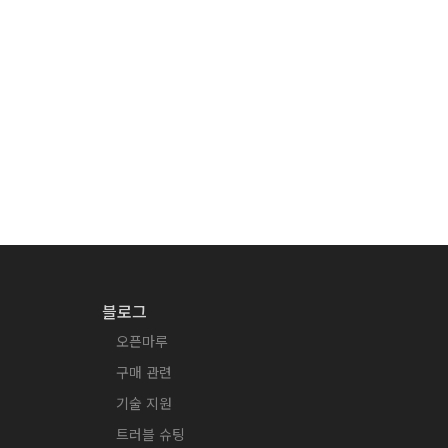
블로그
오픈마루
구매 관련
기술 지원
트러블 슈팅