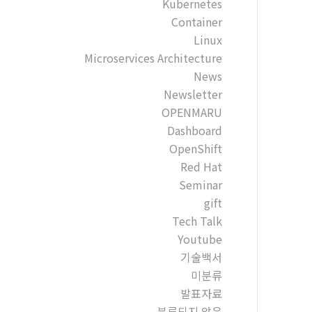
Kubernetes
Container
Linux
Microservices Architecture
News
Newsletter
OPENMARU
Dashboard
OpenShift
Red Hat
Seminar
gift
Tech Talk
Youtube
기술백서
미분류
발표자료
분류되지 않음