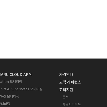
ARU CLOUD APM
가격안내
ication 모니터링
고객 레퍼런스
hift & Kubernetes 모니터링
고객지원
WAS 모니터링
문서
 모니터링
사용자가이드