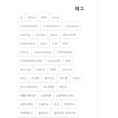
태그
AI
AIOps
APM
cloud
Cloud Native
CloudNative
Container
DevOps
Docker
jboss
JBoss EAP
Kubernetes
linux
LLM
MSA
Native
Observability
OPENMARU
OPENMARU APM
OpenShift
RAG
Red Hat
redhat
RHEL
tomcat
WAS
가상화
네이티브
레드햇
리눅스
마이크로서비스
모니터링
세미나
애플리케이션
오픈마루
오픈마루 APM
오픈시프트
인공지능
주간
컨테이너
쿠버네티스
클라우드
클라우드 네이티브