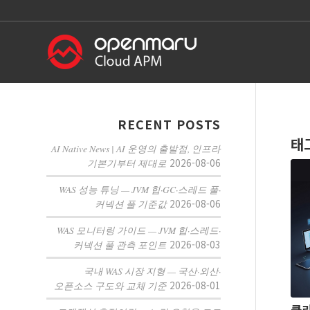
RECENT POSTS
태
AI Native News | AI 운영의 출발점, 인프라
2026-08-06
기본기부터 제대로
WAS 성능 튜닝 — JVM 힙·GC·스레드 풀·
2026-08-06
커넥션 풀 기준값
WAS 모니터링 가이드 — JVM 힙·스레드·
2026-08-03
커넥션 풀 관측 포인트
국내 WAS 시장 지형 — 국산·외산·
2026-08-01
오픈소스 구도와 교체 기준
클