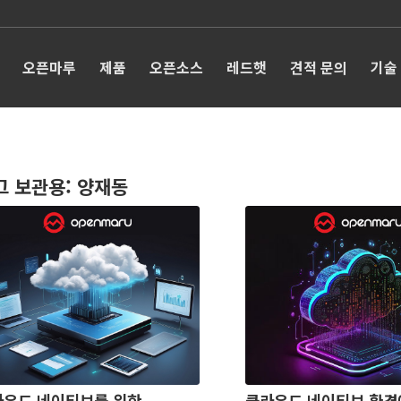
오픈마루
제품
오픈소스
레드햇
견적 문의
기술
그 보관용:
양재동
라우드 네이티브를 위한
클라우드 네이티브 환경