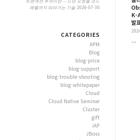
트랜잭션 추적이란 — 느린 요청을 코드
Ob
2026-07-30
레벨까지 따라가는 기술
K-
발
202
CATEGORIES
…
APM
Blog
blog-price
blog-support
blog-trouble-shooting
blog-whitepaper
Cloud
Cloud Native Seminar
Cluster
gift
iAP
JBoss