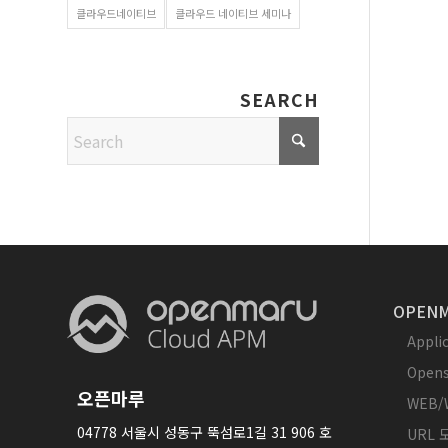
클라우드네이티브
클라우드 네이티브 세미나
SEARCH
OPENM
Appl
Opens
오픈마루
WEB/
04778 서울시 성동구 뚝섬로1길 31 906 호
URL