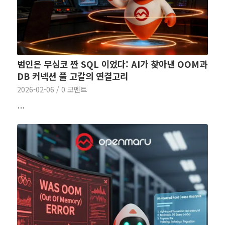
범인은 무심코 짠 SQL 이었다: AI가 찾아낸 OOM과
DB 커넥션 풀 고갈의 연결고리
2026-02-06
/
0 코멘트
…