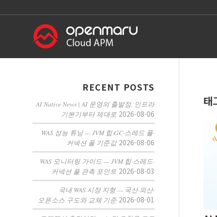
RECENT POSTS
태
AI Native News | AI 운영의 출발점, 인프라
2026-08-06
기본기부터 제대로
WAS 성능 튜닝 — JVM 힙·GC·스레드 풀·
2026-08-06
커넥션 풀 기준값
WAS 모니터링 가이드 — JVM 힙·스레드·
2026-08-03
커넥션 풀 관측 포인트
국내 WAS 시장 지형 — 국산·외산·
2026-08-01
오픈소스 구도와 교체 기준