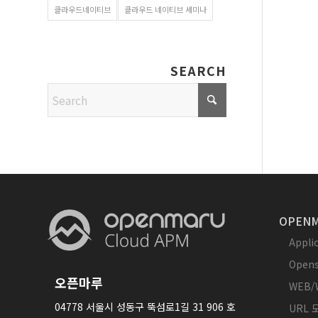
클라우드네이티브
클라우드 네이티브 세미나
SEARCH
OPENM
Appl
Opens
오픈마루
WEB/
04778 서울시 성동구 뚝섬로1길 31 906 호
URL