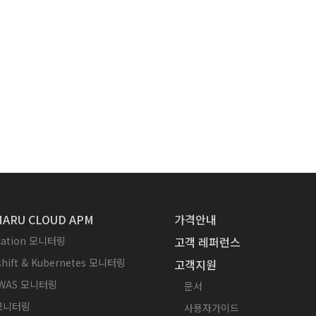
ARU CLOUD APM
가격안내
ication 모니터링
고객 레퍼런스
hift & Kubernetes 모니터링
고객지원
WAS 모니터링
문서
 모니터링
사용자가이드