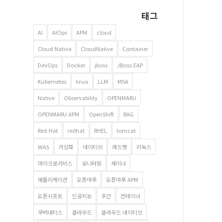
태그
AI
AIOps
APM
cloud
Cloud Native
CloudNative
Container
DevOps
Docker
jboss
JBoss EAP
Kubernetes
linux
LLM
MSA
Native
Observability
OPENMARU
OPENMARU APM
OpenShift
RAG
Red Hat
redhat
RHEL
tomcat
WAS
가상화
네이티브
레드햇
리눅스
마이크로서비스
모니터링
세미나
애플리케이션
오픈마루
오픈마루 APM
오픈시프트
인공지능
주간
컨테이너
쿠버네티스
클라우드
클라우드 네이티브