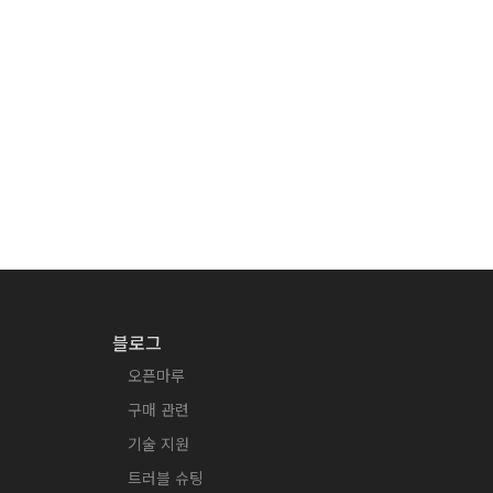
블로그
오픈마루
구매 관련
기술 지원
트러블 슈팅