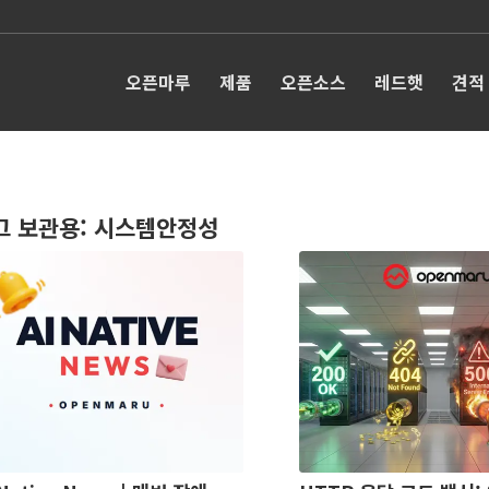
오픈마루
제품
오픈소스
레드햇
견적
그 보관용:
시스템안정성