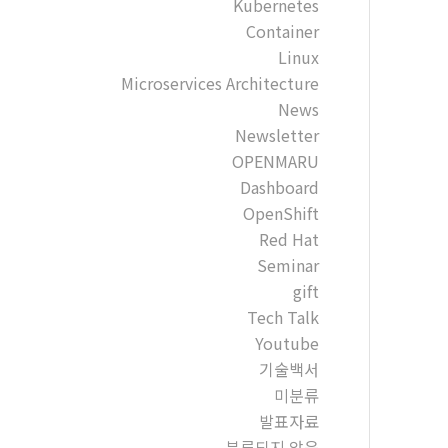
Kubernetes
Container
Linux
Microservices Architecture
News
Newsletter
OPENMARU
Dashboard
OpenShift
Red Hat
Seminar
gift
Tech Talk
Youtube
기술백서
미분류
발표자료
분류되지 않음