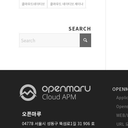
클라우드네이티브
클라우드 네이티브 세미나
SEARCH
OPENM
Appl
Opens
오픈마루
WEB/
04778 서울시 성동구 뚝섬로1길 31 906 호
URL