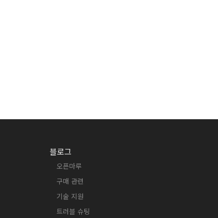
블로그
오픈마루
구매 관련
기술 지원
트러블 슈팅