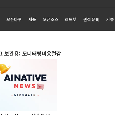
오픈마루
제품
오픈소스
레드햇
견적 문의
기술
그 보관용:
모니터링비용절감