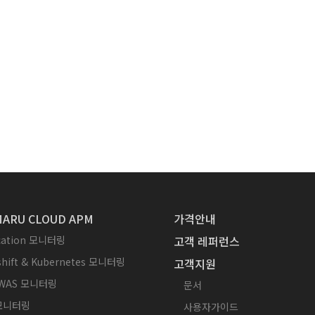
ARU CLOUD APM
가격안내
ication 모니터링
고객 레퍼런스
hift & Kubernetes 모니터링
고객지원
WAS 모니터링
문서
 모니터링
사용자가이드