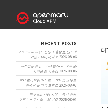
RECENT POSTS
태
AI Native News | AI 운영의 출발점, 인프라
2026-08-06
기본기부터 제대로
WAS 성능 튜닝 — JVM 힙·GC·스레드 풀·
2026-08-06
커넥션 풀 기준값
WAS 모니터링 가이드 — JVM 힙·스레드·
2026-08-03
커넥션 풀 관측 포인트
국내 WAS 시장 지형 — 국산·외산·
2026-08-01
오픈소스 구도와 교체 기준