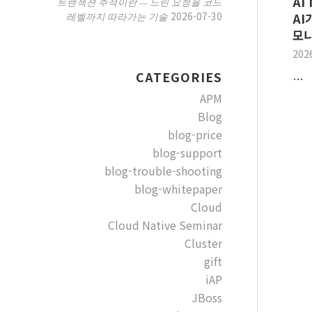
AI
트랜잭션 추적이란 — 느린 요청을 코드
2026-07-30
레벨까지 따라가는 기술
AI
모니
202
CATEGORIES
…
APM
Blog
blog-price
blog-support
blog-trouble-shooting
blog-whitepaper
Cloud
Cloud Native Seminar
Cluster
gift
iAP
JBoss