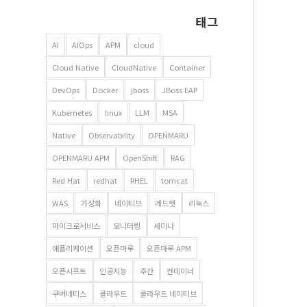
태그
AI
AIOps
APM
cloud
Cloud Native
CloudNative
Container
DevOps
Docker
jboss
JBoss EAP
Kubernetes
linux
LLM
MSA
Native
Observability
OPENMARU
OPENMARU APM
OpenShift
RAG
Red Hat
redhat
RHEL
tomcat
WAS
가상화
네이티브
레드햇
리눅스
마이크로서비스
모니터링
세미나
애플리케이션
오픈마루
오픈마루 APM
오픈시프트
인공지능
주간
컨테이너
쿠버네티스
클라우드
클라우드 네이티브