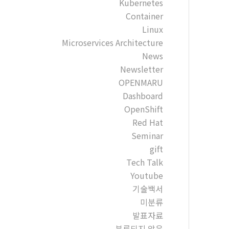
Kubernetes
Container
Linux
Microservices Architecture
News
Newsletter
OPENMARU
Dashboard
OpenShift
Red Hat
Seminar
gift
Tech Talk
Youtube
기술백서
미분류
발표자료
분류되지 않음