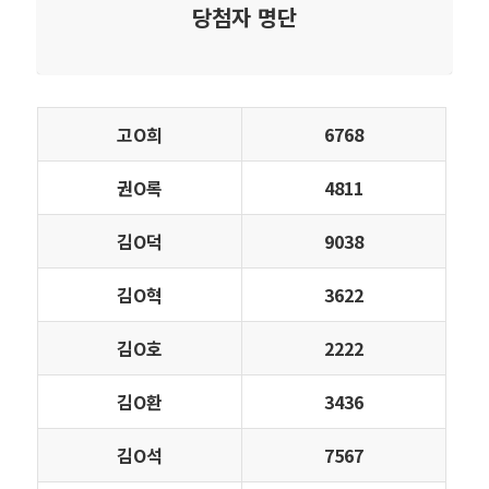
당첨자 명단
고Ο희
6768
권Ο록
4811
김Ο덕
9038
김Ο혁
3622
김Ο호
2222
김Ο환
3436
김Ο석
7567