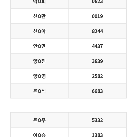
박Ο희
0823
신Ο환
0019
신Ο아
8244
안Ο민
4437
양Ο진
3839
양Ο영
2582
윤Ο식
6683
윤Ο우
5332
이Ο승
1383