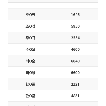
조Ο현
1646
조Ο섭
5950
주Ο규
2554
주Ο오
4600
최Ο순
6640
최Ο용
6600
한Ο준
2121
한Ο균
4831