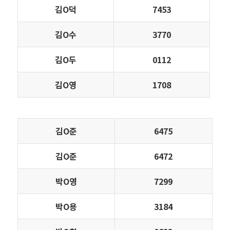
김Ο덕
7453
김Ο수
3770
김Ο두
0112
김Ο영
1708
김Ο준
6475
김Ο준
6472
박Ο영
7299
박Ο용
3184