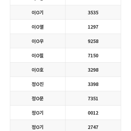
이Ο기
3535
이Ο열
1297
이Ο우
9258
이Ο필
7150
이Ο호
3298
정Ο진
3398
정Ο문
7351
정Ο기
0012
정Ο기
2747