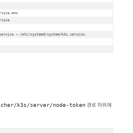


vice.env 

vice 

ervice → /etc/systemd/system/k3s.service. 

ncher/k3s/server/node-token
경로 하위에