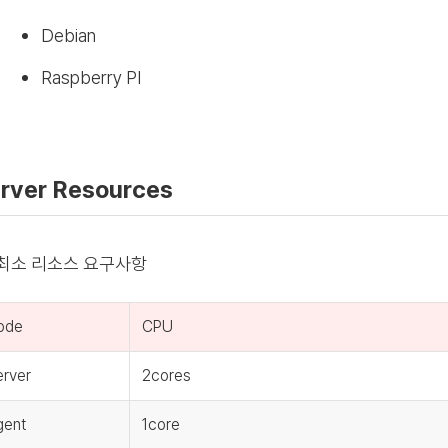
Debian
Raspberry PI
rver Resources
최소 리소스 요구사항
ode
CPU
rver
2cores
gent
1core