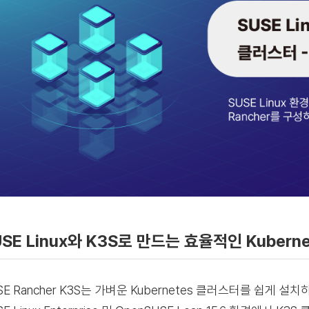
USE Linux와 K3S로 만드는 효율적인 Kubern
SE Rancher K3S는 가벼운 Kubernetes 클러스터를 쉽게