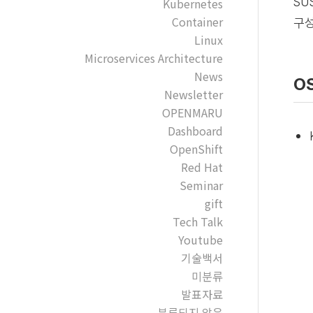
SU
Kubernetes
Container
구성
Linux
Microservices Architecture
News
O
Newsletter
OPENMARU
Dashboard
OpenShift
Red Hat
Seminar
gift
Tech Talk
Youtube
기술백서
미분류
발표자료
분류되지 않음