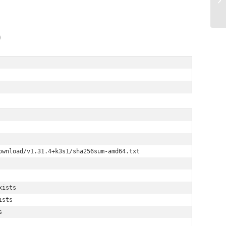
)
wnload/v1.31.4+k3s1/sha256sum-amd64.txt 

ists 

sts 

 
