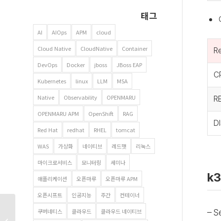
태그
AI
AIOps
APM
cloud
Cloud Native
CloudNative
Container
R
DevOps
Docker
jboss
JBoss EAP
C
Kubernetes
linux
LLM
MSA
Native
Observability
OPENMARU
R
OPENMARU APM
OpenShift
RAG
DI
Red Hat
redhat
RHEL
tomcat
WAS
가상화
네이티브
레드햇
리눅스
마이크로서비스
모니터링
세미나
k3
애플리케이션
오픈마루
오픈마루 APM
오픈시프트
인공지능
주간
컨테이너
공공혁신조달플랫폼
쿠버네티스
클라우드
클라우드 네이티브
– 
혁신장터에서