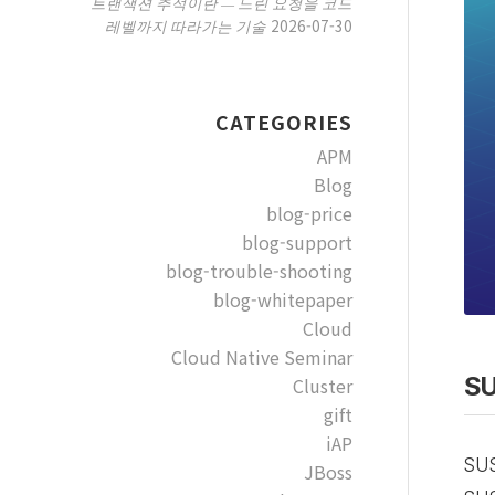
트랜잭션 추적이란 — 느린 요청을 코드
2026-07-30
레벨까지 따라가는 기술
CATEGORIES
APM
Blog
blog-price
blog-support
blog-trouble-shooting
blog-whitepaper
Cloud
Cloud Native Seminar
S
Cluster
gift
iAP
SU
JBoss