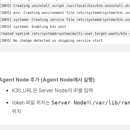
[INFO] Creating uninstall script /usr/local/bin/k3s-uninstall.sh 
[INFO] env: Creating environment file /etc/systemd/system/k3s.ser
[INFO] systemd: Creating service file /etc/systemd/system/k3s.ser
[INFO] systemd: Enabling k3s unit 

Created symlink /etc/systemd/system/multi-user.target.wants/k3s.s
[INFO] No change detected so skipping service start
Agent Node 추가 (Agent Node에서 실행)
K3S_URL은 Server Node의 IP를 입력
token 파일 위치는
Server Node
의
/var/lib/ra
위치