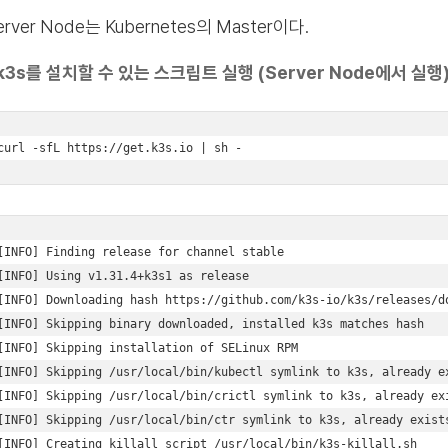
erver Node는 Kubernetes의 Master이다.
k3s를 설치할 수 있는 스크립트 실행 (Server Node에서 실행
curl -sfL https://get.k3s.io | sh -
[INFO] Finding release for channel stable 

[INFO] Using v1.31.4+k3s1 as release 

[INFO] Downloading hash https://github.com/k3s-io/k3s/releases/do
[INFO] Skipping binary downloaded, installed k3s matches hash 

[INFO] Skipping installation of SELinux RPM 

[INFO] Skipping /usr/local/bin/kubectl symlink to k3s, already ex
[INFO] Skipping /usr/local/bin/crictl symlink to k3s, already exi
[INFO] Skipping /usr/local/bin/ctr symlink to k3s, already exists
[INFO] Creating killall script /usr/local/bin/k3s-killall.sh 
