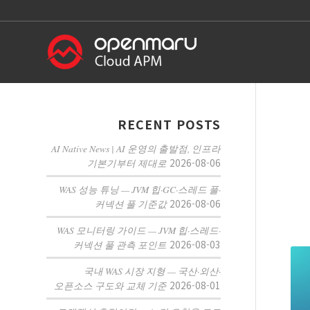
RECENT POSTS
AI Native News | AI 운영의 출발점, 인프라
2026-08-06
기본기부터 제대로
WAS 성능 튜닝 — JVM 힙·GC·스레드 풀·
2026-08-06
커넥션 풀 기준값
WAS 모니터링 가이드 — JVM 힙·스레드·
2026-08-03
커넥션 풀 관측 포인트
국내 WAS 시장 지형 — 국산·외산·
2026-08-01
오픈소스 구도와 교체 기준