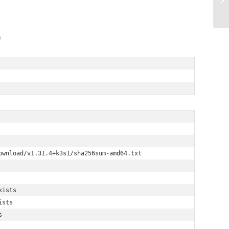
)
wnload/v1.31.4+k3s1/sha256sum-amd64.txt 

ists 

sts 

 
