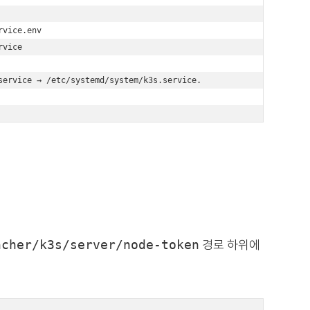


vice.env 

vice 

ervice → /etc/systemd/system/k3s.service. 

ncher/k3s/server/node-token
경로 하위에