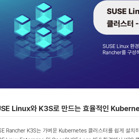
USE Linux와 K3S로 만드는 효율적인 Kubern
SE Rancher K3S는 가벼운 Kubernetes 클러스터를 쉽게