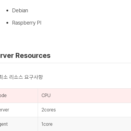
Debian
Raspberry PI
rver Resources
최소 리소스 요구사항
ode
CPU
rver
2cores
gent
1core