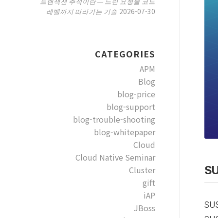
트랜잭션 추적이란 — 느린 요청을 코드
2026-07-30
레벨까지 따라가는 기술
CATEGORIES
APM
Blog
blog-price
blog-support
blog-trouble-shooting
blog-whitepaper
Cloud
Cloud Native Seminar
S
Cluster
gift
iAP
SU
JBoss