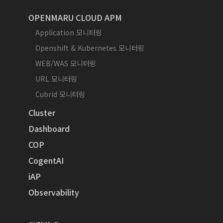
OPENMARU CLOUD APM
Application 모니터링
Openshift & Kubernetes 모니터링
WEB/WAS 모니터링
URL 모니터링
Cubrid 모니터링
Cluster
Dashboard
COP
CogentAI
iAP
Observability