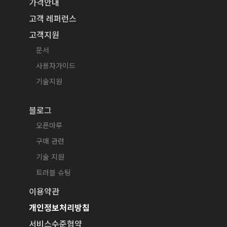
가격안내
고객 레퍼런스
고객지원
문서
사용자가이드
기술지원
블로그
오픈마루
구매 관련
기술 지원
트러블 슈팅
이용약관
개인정보처리방침
서비스수준협약