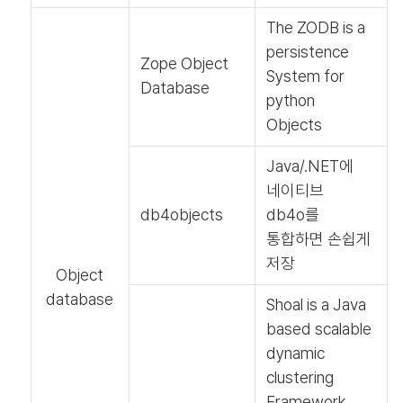
The ZODB is a
persistence
Zope Object
System for
Database
python
Objects
Java/.NET에
네이티브
db4objects
db4o를
통합하면 손쉽게
저장
Object
database
Shoal is a Java
based scalable
dynamic
clustering
Framework