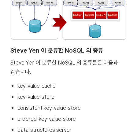
Steve Yen 이 분류한 NoSQL 의 종류
Steve Yen 이 분류한 NoSQL 의 종류들은 다음과
같습니다.
key‐value‐cache
key‐value‐store
consistent key‐value‐store
ordered‐key‐value‐store
data‐structures server