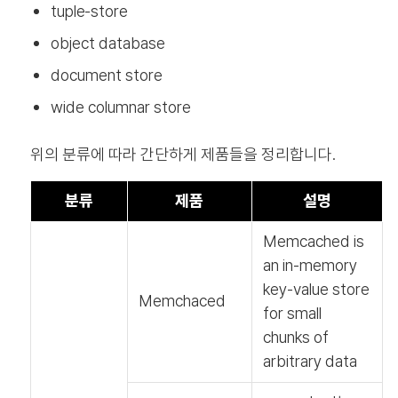
tuple‐store
object database
document store
wide columnar store
위의 분류에 따라 간단하게 제품들을 정리합니다.
분류
제품
설명
Memcached is
an in-memory
key-value store
Memchaced
for small
chunks of
arbitrary data