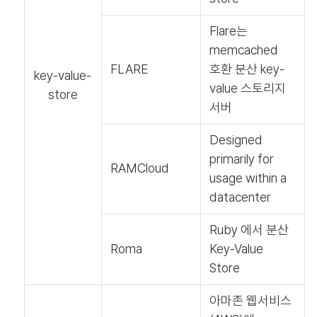
Flare는
memcached
FLARE
호환 분산 key-
key-value-
value 스토리지
store
서버
Designed
primarily for
RAMCloud
usage within a
datacenter
Ruby 에서 분산
Roma
Key-Value
Store
아마존 웹서비스