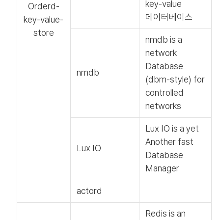
key-value
Orderd-
데이터베이스
key-value-
store
nmdb is a
network
Database
nmdb
(dbm-style) for
controlled
networks
Lux IO is a yet
Another fast
Lux IO
Database
Manager
actord
Redis is an