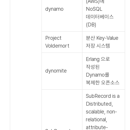
(AWS)에
dynamo
NoSQL
데이터베이스
(DB)
Project
분산 Key-Value
Voldemort
저장 시스템
Erlang 으로
작성된
dynomite
Dynamo를
복제한 오픈소스
SubRecord is a
Distributed,
scalable, non-
relational,
attribute-