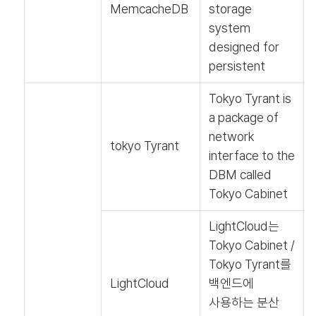
MemcacheDB
storage
system
designed for
persistent
Tokyo Tyrant is
a package of
network
tokyo Tyrant
interface to the
DBM called
Tokyo Cabinet
LightCloud는
Tokyo Cabinet /
Tokyo Tyrant를
LightCloud
백엔드에
사용하는 분산