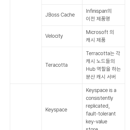
Infinispan의
JBoss Cache
이전 제품명
Microsoft 의
Velocity
캐시 제품
Terracotta는 각
캐시 노드들의
Teracotta
Hub 역할을 하는
분산 캐시 서버
Keyspace is a
consistently
replicated,
Keyspace
fault-tolerant
key-value
store