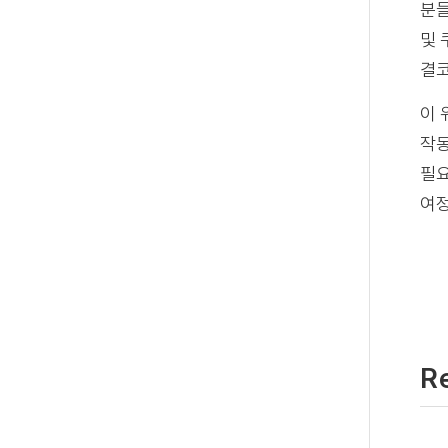
분들
및 
결코
이 
작동
필요
여정
R