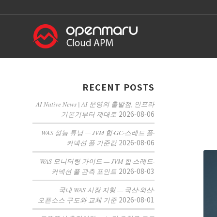
RECENT POSTS
AI Native News | AI 운영의 출발점, 인프라
2026-08-06
기본기부터 제대로
WAS 성능 튜닝 — JVM 힙·GC·스레드 풀·
2026-08-06
커넥션 풀 기준값
WAS 모니터링 가이드 — JVM 힙·스레드·
2026-08-03
커넥션 풀 관측 포인트
국내 WAS 시장 지형 — 국산·외산·
2026-08-01
오픈소스 구도와 교체 기준