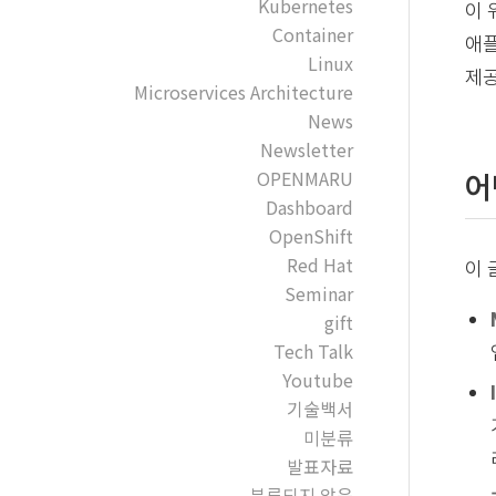
Kubernetes
이 
Container
애플
Linux
제공
Microservices Architecture
News
Newsletter
OPENMARU
어
Dashboard
OpenShift
Red Hat
이 
Seminar
gift
Tech Talk
Youtube
기술백서
미분류
발표자료
분류되지 않음