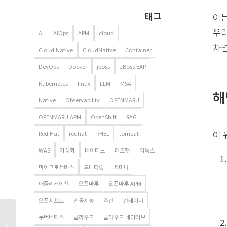
태그
이는
우리
AI
AIOps
APM
cloud
차별
Cloud Native
CloudNative
Container
DevOps
Docker
jboss
JBoss EAP
Kubernetes
linux
LLM
MSA
해
Native
Observability
OPENMARU
OPENMARU APM
OpenShift
RAG
Red Hat
redhat
RHEL
tomcat
이 
WAS
가상화
네이티브
레드햇
리눅스
마이크로서비스
모니터링
세미나
애플리케이션
오픈마루
오픈마루 APM
오픈시프트
인공지능
주간
컨테이너
AI 시대, 왜 모두가
쿠버네티스
클라우드
클라우드 네이티브
프라이빗 클라우드를