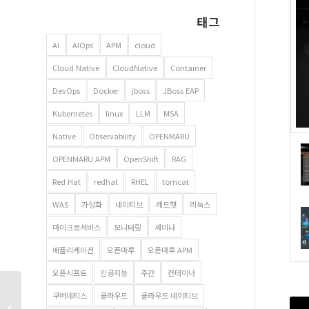
태그
AI
AIOps
APM
cloud
Cloud Native
CloudNative
Container
DevOps
Docker
jboss
JBoss EAP
Kubernetes
linux
LLM
MSA
Native
Observability
OPENMARU
OPENMARU APM
OpenShift
RAG
Red Hat
redhat
RHEL
tomcat
WAS
가상화
네이티브
레드햇
리눅스
마이크로서비스
모니터링
세미나
애플리케이션
오픈마루
오픈마루 APM
오픈시프트
인공지능
주간
컨테이너
JBoss EAP 소개자료 ,
쿠버네티스
클라우드
클라우드 네이티브
브로셔 , 데이터시트