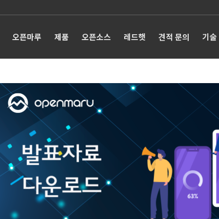
오픈마루
제품
오픈소스
레드햇
견적 문의
기술