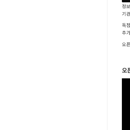
정보
기관
독점
추가
오픈
오