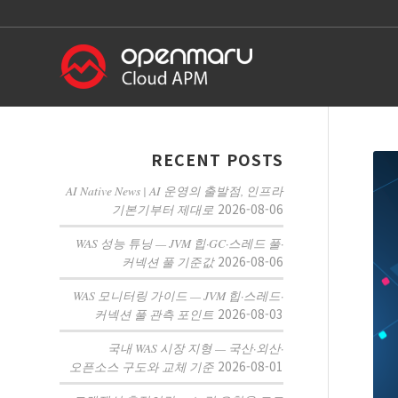
RECENT POSTS
AI Native News | AI 운영의 출발점, 인프라
2026-08-06
기본기부터 제대로
WAS 성능 튜닝 — JVM 힙·GC·스레드 풀·
2026-08-06
커넥션 풀 기준값
WAS 모니터링 가이드 — JVM 힙·스레드·
2026-08-03
커넥션 풀 관측 포인트
국내 WAS 시장 지형 — 국산·외산·
2026-08-01
오픈소스 구도와 교체 기준