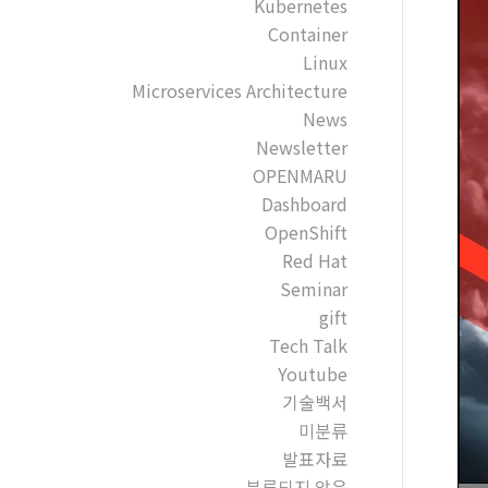
Kubernetes
Container
Linux
Microservices Architecture
News
Newsletter
OPENMARU
Dashboard
OpenShift
Red Hat
Seminar
gift
Tech Talk
Youtube
기술백서
미분류
발표자료
분류되지 않음