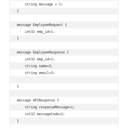
    string message = 1;

}

message EmployeeRequest {

    int32 emp_id=1;

}

message EmployeeResponse {

    int32 emp_id=1;

    string name=2;

    string email=3;

}

message APIResponse {

    string responseMessage=1;

    int32 messageCode=2;

}
