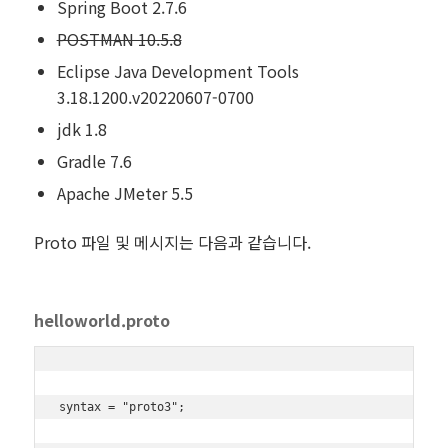
Spring Boot 2.7.6
POSTMAN 10.5.8
Eclipse Java Development Tools
3.18.1200.v20220607-0700
jdk 1.8
Gradle 7.6
Apache JMeter 5.5
Proto 파일 및 메시지는 다음과 같습니다.
helloworld.proto
syntax = "proto3";
