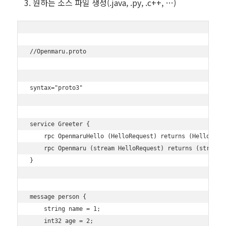
원하는 소스 파일 생성(.java, .py, .c++, …)
//Openmaru.proto

syntax="proto3"

service Greeter {

    rpc OpenmaruHello (HelloRequest) returns (HelloReply
    rpc Openmaru (stream HelloRequest) returns (stream p
}

message person {

    string name = 1;

    int32 age = 2;
