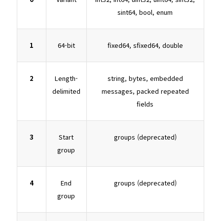
sint64, bool, enum
1
64-bit
fixed64, sfixed64, double
2
Length-
string, bytes, embedded
delimited
messages, packed repeated
fields
3
Start
groups (deprecated)
group
4
End
groups (deprecated)
group