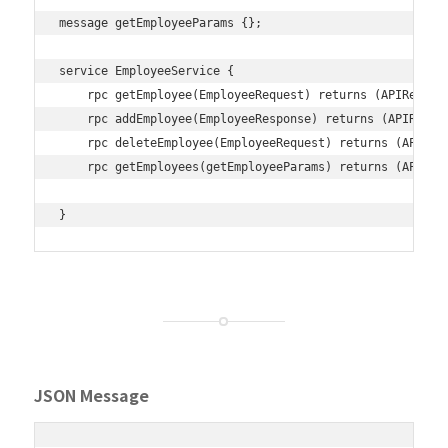
message getEmployeeParams {};

service EmployeeService {

    rpc getEmployee(EmployeeRequest) returns (APIRespons
    rpc addEmployee(EmployeeResponse) returns (APIRespon
    rpc deleteEmployee(EmployeeRequest) returns (APIResp
    rpc getEmployees(getEmployeeParams) returns (APIResp
JSON Message