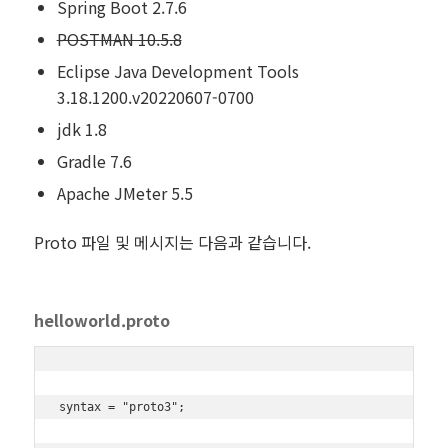
Spring Boot 2.7.6
POSTMAN 10.5.8
Eclipse Java Development Tools
3.18.1200.v20220607-0700
jdk 1.8
Gradle 7.6
Apache JMeter 5.5
Proto 파일 및 메시지는 다음과 같습니다.
helloworld.proto
syntax = "proto3";
