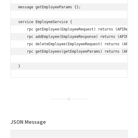
message getEmployeeParams {};

service EmployeeService {

    rpc getEmployee(EmployeeRequest) returns (APIRespons
    rpc addEmployee(EmployeeResponse) returns (APIRespon
    rpc deleteEmployee(EmployeeRequest) returns (APIResp
    rpc getEmployees(getEmployeeParams) returns (APIResp
JSON Message