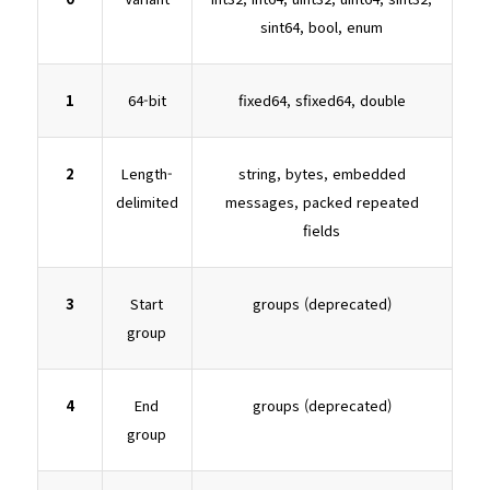
sint64, bool, enum
1
64-bit
fixed64, sfixed64, double
2
Length-
string, bytes, embedded
delimited
messages, packed repeated
fields
3
Start
groups (deprecated)
group
4
End
groups (deprecated)
group