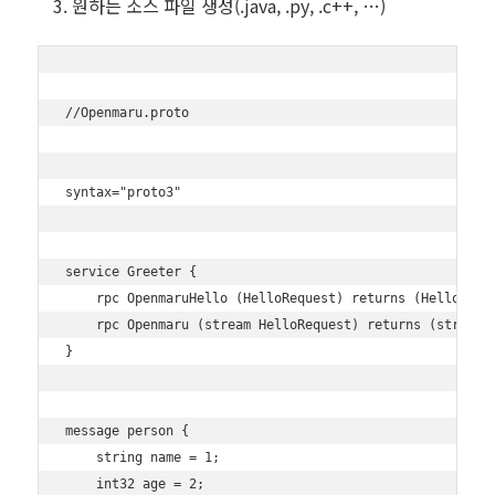
원하는 소스 파일 생성(.java, .py, .c++, …)
//Openmaru.proto

syntax="proto3"

service Greeter {

    rpc OpenmaruHello (HelloRequest) returns (HelloReply
    rpc Openmaru (stream HelloRequest) returns (stream p
}

message person {

    string name = 1;

    int32 age = 2;
