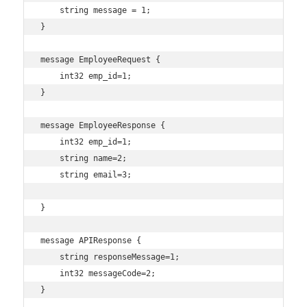
    string message = 1;

}

message EmployeeRequest {

    int32 emp_id=1;

}

message EmployeeResponse {

    int32 emp_id=1;

    string name=2;

    string email=3;

}

message APIResponse {

    string responseMessage=1;

    int32 messageCode=2;

}
