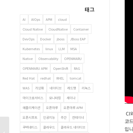
태그
AI
AIOps
APM
cloud
Cloud Native
CloudNative
Container
DevOps
Docker
jboss
JBoss EAP
Kubernetes
linux
LLM
MSA
Native
Observability
OPENMARU
OPENMARU APM
OpenShift
RAG
Red Hat
redhat
RHEL
tomcat
WAS
가상화
네이티브
레드햇
리눅스
마이크로서비스
모니터링
세미나
애플리케이션
오픈마루
오픈마루 APM
CI
오픈시프트
인공지능
주간
컨테이너
코드
쿠버네티스
클라우드
클라우드 네이티브
입니
Red Hat OpenShift