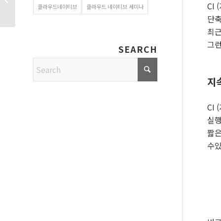
CI
Platform Plus 소개
클라우드네이티브
클라우드 네이티브 세미나
단축
최근
그런
SEARCH
지속
CI
실행
짧은
수있