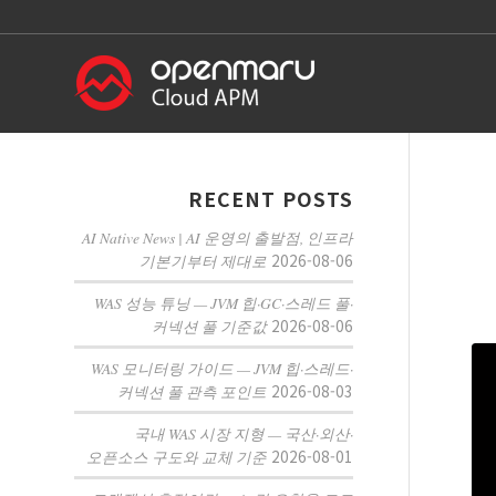
RECENT POSTS
AI Native News | AI 운영의 출발점, 인프라
2026-08-06
기본기부터 제대로
WAS 성능 튜닝 — JVM 힙·GC·스레드 풀·
2026-08-06
커넥션 풀 기준값
WAS 모니터링 가이드 — JVM 힙·스레드·
2026-08-03
커넥션 풀 관측 포인트
국내 WAS 시장 지형 — 국산·외산·
2026-08-01
오픈소스 구도와 교체 기준