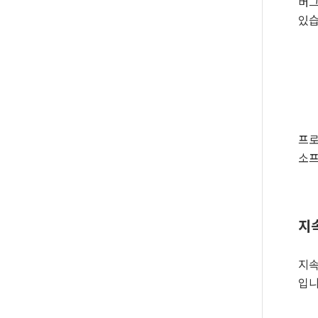
버그
있습
프로
소프
지속
지속
입니