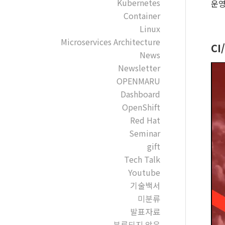
Kubernetes
운영
Container
Linux
Microservices Architecture
CI
News
Newsletter
OPENMARU
Dashboard
OpenShift
Red Hat
Seminar
gift
Tech Talk
Youtube
기술백서
미분류
발표자료
분류되지 않음