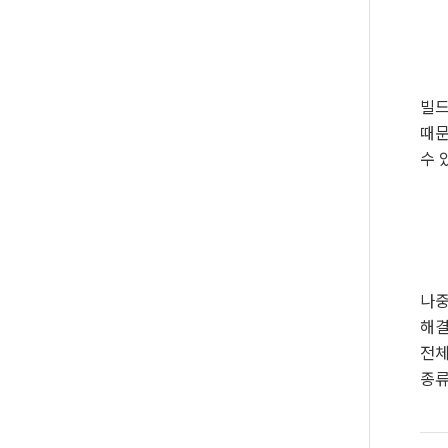
빌드
때문
수 
나중
해결
전체
종류