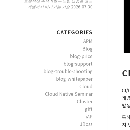
트랜잭션 추적이란 — 느린 요청을 코드
2026-07-30
레벨까지 따라가는 기술
CATEGORIES
APM
Blog
blog-price
blog-support
C
blog-trouble-shooting
blog-whitepaper
Cloud
CI
Cloud Native Seminar
개념
Cluster
발생
gift
iAP
특히
JBoss
지속