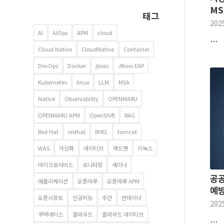
MS
태그
202
AI
AIOps
APM
cloud
…
Cloud Native
CloudNative
Container
DevOps
Docker
jboss
JBoss EAP
Kubernetes
linux
LLM
MSA
Native
Observability
OPENMARU
OPENMARU APM
OpenShift
RAG
Red Hat
redhat
RHEL
tomcat
WAS
가상화
네이티브
레드햇
리눅스
마이크로서비스
모니터링
세미나
공공
애플리케이션
오픈마루
오픈마루 APM
예방
오픈시프트
인공지능
주간
컨테이너
202
쿠버네티스
클라우드
클라우드 네이티브
…