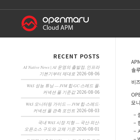
RECENT POSTS
AP
AI Native News | AI 운영의 출발점, 인프라
솔루
2026-08-06
기본기부터 제대로
비즈
WAS 성능 튜닝 — JVM 힙·GC·스레드 풀·
2026-08-06
커넥션 풀 기준값
OP
모니터
WAS 모니터링 가이드 — JVM 힙·스레드·
2026-08-03
커넥션 풀 관측 포인트
–
–
국내 WAS 시장 지형 — 국산·외산·
2026-08-01
오픈소스 구도와 교체 기준
–
–