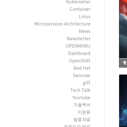
Kubernetes
Container
Linux
Microservices Architecture
News
Newsletter
OPENMARU
Dashboard
OpenShift
Red Hat
Seminar
gift
Tech Talk
Youtube
기술백서
미분류
발표자료
분류되지 않음