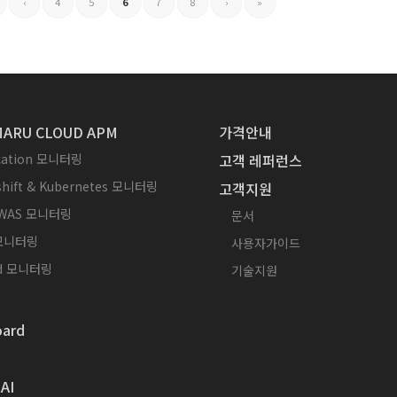
‹
4
5
6
7
8
›
»
ARU CLOUD APM
가격안내
ication 모니터링
고객 레퍼런스
hift & Kubernetes 모니터링
고객지원
WAS 모니터링
문서
 모니터링
사용자가이드
id 모니터링
기술지원
ard
AI