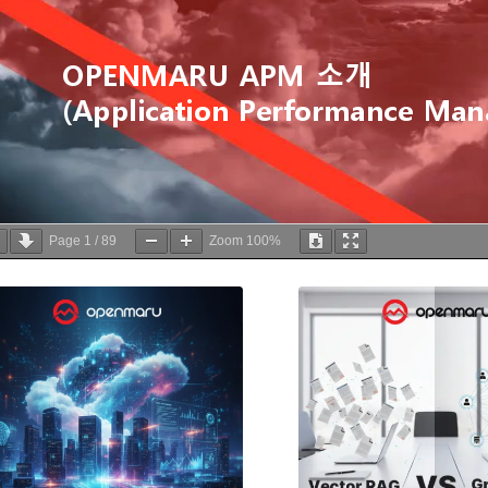
Page
1
/
89
Zoom
100%