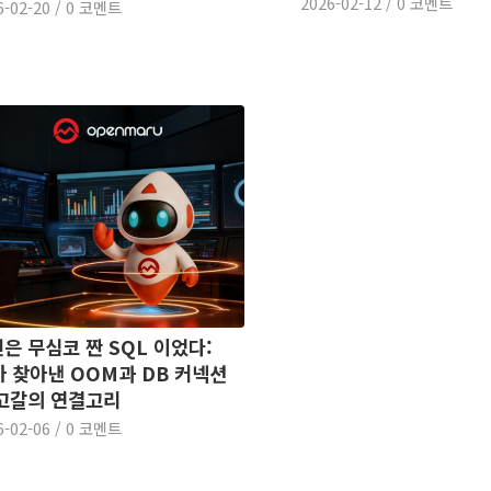
2026-02-12
/
0 코멘트
6-02-20
/
0 코멘트
은 무심코 짠 SQL 이었다:
가 찾아낸 OOM과 DB 커넥션
고갈의 연결고리
6-02-06
/
0 코멘트