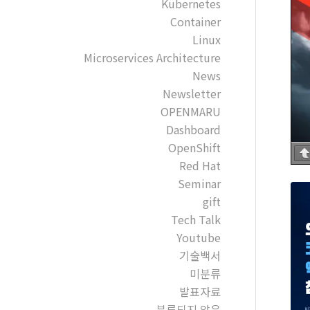
Kubernetes
Container
Linux
Microservices Architecture
News
Newsletter
OPENMARU
Dashboard
OpenShift
Red Hat
Seminar
gift
Tech Talk
Youtube
기술백서
미분류
발표자료
분류되지 않음