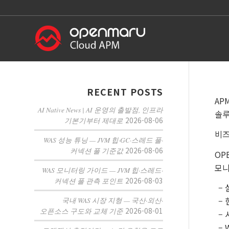
RECENT POSTS
AP
AI Native News | AI 운영의 출발점, 인프라
솔루
2026-08-06
기본기부터 제대로
비즈
WAS 성능 튜닝 — JVM 힙·GC·스레드 풀·
2026-08-06
커넥션 풀 기준값
OP
모니터
WAS 모니터링 가이드 — JVM 힙·스레드·
2026-08-03
커넥션 풀 관측 포인트
–
–
국내 WAS 시장 지형 — 국산·외산·
2026-08-01
오픈소스 구도와 교체 기준
–
–