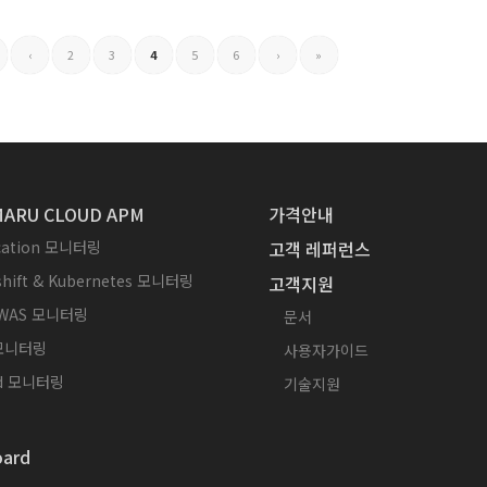
‹
2
3
4
5
6
›
»
ARU CLOUD APM
가격안내
ication 모니터링
고객 레퍼런스
hift & Kubernetes 모니터링
고객지원
WAS 모니터링
문서
 모니터링
사용자가이드
id 모니터링
기술지원
ard