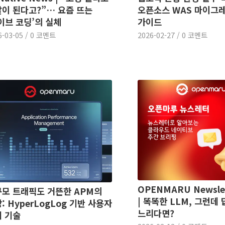
이 된다고?”… 요즘 뜨는
오픈소스 WAS 마이그
이브 코딩’의 실체
가이드
6-03-05
/
0 코멘트
2026-02-27
/
0 코멘트
OPENMARU Newslet
모 트래픽도 거뜬한 APM의
| 똑똑한 LLM, 그런데
: HyperLogLog 기반 사용자
느리다면?
 기술