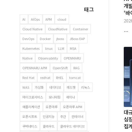
개발
태그
‘바
AI
AIOps
APM
cloud
202
Cloud Native
CloudNative
Container
…
DevOps
Docker
jboss
JBoss EAP
Kubernetes
linux
LLM
MSA
Native
Observability
OPENMARU
OPENMARU APM
OpenShift
RAG
Red Hat
redhat
RHEL
tomcat
WAS
가상화
네이티브
레드햇
리눅스
마이크로서비스
모니터링
세미나
애플리케이션
오픈마루
오픈마루 APM
대규
오픈시프트
인공지능
주간
컨테이너
심장
집계
쿠버네티스
클라우드
클라우드 네이티브