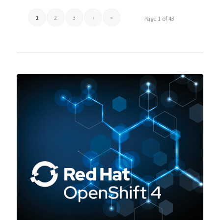
1
2
3
›
»
Page 1 of 43