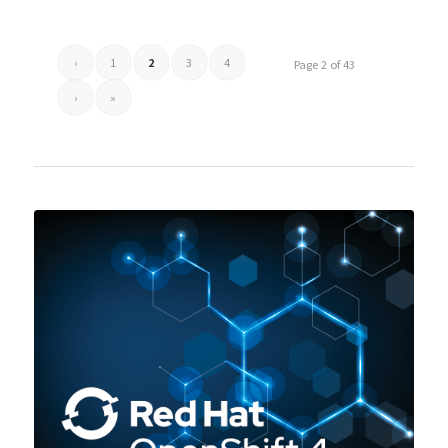
‹
1
2
3
4
Page 2 of 43
›
»