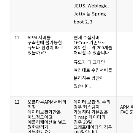
JEUS, Weblogic,
Jetty 등 Spring
boot 2, 3
11
APM 서버를
현재 수집서버
구축할때 불가능한
16Core 기존으로
규모나 환경이 따로
에이전트 약 200개를
있을까요?
처리할 수 있습니다.
규모가 더 크다면
여러대로 수집서버를
분리하는 방안이
있습니다.
12
오픈마루APM서버의
데이터 보관 일 수의
최장
경우 커스텀이
APM 
데이터보관기간은
가능하며 기본값은
FAQ 
어느정도이고
T-map 데이터의
애플리케이션별 별도
경우 30일
권한관리가
그래프데이터의 경우
가능한가요?
100일입니다.