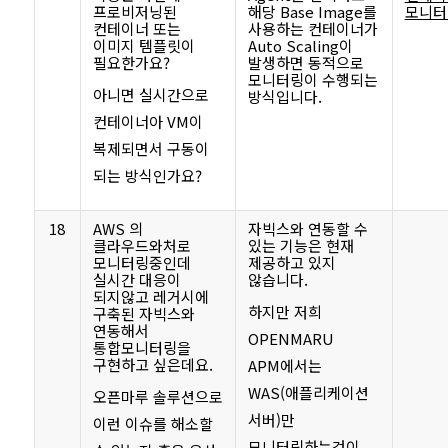
프로비저닝된
해당 Base Image를
모니터
컨테이너 또는
사용하는 컨테이너가
이미지 템플릿이
Auto Scaling이
필요한가요?
발생하면 동적으로
모니터링이 수행되는
아니면 실시간으로
방식입니다.
컨테이너아 VM이
복제되면서 구동이
되는 방식인가요?
18
AWS 의
자빅스와 연동할 수
클라우드와처로
있는 기능은 현재
모니터링중인데
제공하고 있지
실시간 대응이
않습니다.
되지않고 레거시에
하지만 저희
구축된 자빅스와
연동해서
OPENMARU
통합모니터링을
구현하고 싶은데요.
APM에서는
WAS(애플리케이션
오픈마루 솔루션으로
서버)만
이런 이슈를 해소할
모니터링하는것이