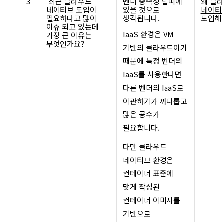
3
최근 클라우드
벤더 종속성 탈피에
왜 클
네이티브 도입이
있을 것으로
네이티
필요하다고 많이
생각됩니다.
도입해
이슈 되고 있는데
IaaS 환경은 VM
가장 큰 이유는
무엇인가요?
기반의 클라우드이기
때문에 특정 벤더의
IaaS를 사용한다면
다른 벤더의 IaaS로
이관하기가 까다롭고
많은 공수가
필요합니다.
다만 클라우드
네이티브 환경은
컨테이너 표준에
맞게 작성된
컨테이너 이미지를
기반으로