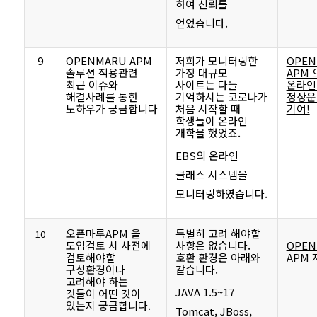
하여 신뢰를
얻었습니다.
9
OPENMARU APM
저희가 모니터링한
OPEN
솔루션 적용관련
가장 대규모
APM 
최근 이슈와
사이트는 다들
온라인
해결사례를 통한
기억하시는 코로나가
정상운
노하우가 궁금합니다
처음 시작할 때
기여!
학생들이 온라인
개학을 했었죠.
EBS의 온라인
클래스 시스템을
모니터링하였습니다.
오픈마루APM 을
특별히 고려 해야할
10
도입검토 시 사전에
사항은 없습니다.
OPEN
검토해야할
호환 환경은 아래와
APM 
구성환경이나
같습니다.
고려해야 하는
JAVA 1.5~17
것들이 어떤 것이
있는지 궁금합니다.
Tomcat, JBoss,