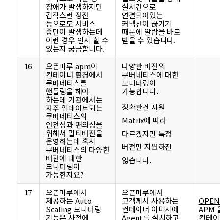
장애가 발생하지만
실시간으로
갑작스런 정전
연결되어있는
등으로도 서비스
커넥션이 끊기기
중단이 발생하는데
때문에 알람을 바로
이런 경우 인지 할 수
받을 수 있습니다.
있는지 궁금합니다.
16
오픈마루 apm이
다양한 버전의
컨테이너 환경에서
쿠버네티스에 대한
쿠버네티스를
모니터링이
핸들링을 해야
가능합니다.
하는데 기관에서는
정확한건 지원
자주 업데이트되는
쿠버네티스의
Matrix에 따라
안전성과 편의성을
위해서 멀티버젼을
다르겠지만 특정
운영하는데 혹시
버전만 지원하진
쿠버네티스의 다양한
버젼에 대한
않습니다.
모니터링이
가능한지요?
17
오픈마루에서
오픈마루에서
제공하는 Auto
고객께서 사용하는
OPEN
Scaling 모니터링
컨테이너 이미지에
APM 
기능은 사전에
Agent를 설치하고
컨테이