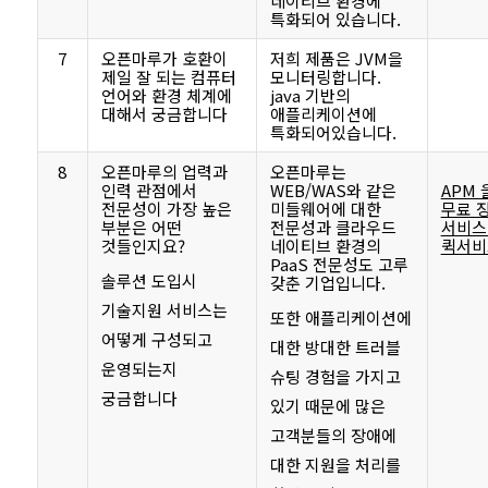
네이티브 환경에
특화되어 있습니다.
7
오픈마루가 호환이
저희 제품은 JVM을
제일 잘 되는 컴퓨터
모니터링합니다.
언어와 환경 체계에
java 기반의
대해서 궁금합니다
애플리케이션에
특화되어있습니다.
8
오픈마루의 업력과
오픈마루는
인력 관점에서
WEB/WAS와 같은
APM 
전문성이 가장 높은
미들웨어에 대한
무료 
부분은 어떤
전문성과 클라우드
서비스 
것들인지요?
네이티브 환경의
퀵서비
PaaS 전문성도 고루
솔루션 도입시
갖춘 기업입니다.
기술지원 서비스는
또한 애플리케이션에
어떻게 구성되고
대한 방대한 트러블
운영되는지
슈팅 경험을 가지고
궁금합니다
있기 때문에 많은
고객분들의 장애에
대한 지원을 처리를