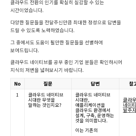
클라우드 전환의 인기를 확실히 실감할 수 있는
시간이었습니다.
다양한 질문들을 전달주신만큼 최대한 정성으로 답변을
드릴 수 있도록 노력하였습니다.
그 중에서도 도움이 될만한 질문들을 선별하여
보여드립니다.
클라우드 네이티브를 공부 중인 기업 분들은 확인하시어
지식의 저변을 넓혀보시기 바랍니다.
No
질문
답변
참
1
클라우드 네이티브
클라우드 네이티브
클라
시대란 무엇을
시대란,
네이
말하는 것인지요?
애플리케이션을
발주자
클라우드 환경에서
설계, 구축, 운영하는
것을 의미합니다.
이는 기존의