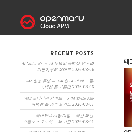
RECENT POSTS
태
AI Native News | AI 운영의 출발점, 인프라
2026-08-06
기본기부터 제대로
WAS 성능 튜닝 — JVM 힙·GC·스레드 풀·
2026-08-06
커넥션 풀 기준값
WAS 모니터링 가이드 — JVM 힙·스레드·
2026-08-03
커넥션 풀 관측 포인트
국내 WAS 시장 지형 — 국산·외산·
2026-08-01
오픈소스 구도와 교체 기준
OP