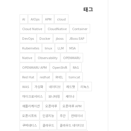
태그
AI
AIOps
APM
cloud
Cloud Native
CloudNative
Container
DevOps
Docker
jboss
JBoss EAP
Kubernetes
linux
LLM
MSA
Native
Observability
OPENMARU
OPENMARU APM
OpenShift
RAG
Red Hat
redhat
RHEL
tomcat
WAS
가상화
네이티브
레드햇
리눅스
마이크로서비스
모니터링
세미나
애플리케이션
오픈마루
오픈마루 APM
오픈시프트
인공지능
주간
컨테이너
쿠버네티스
클라우드
클라우드 네이티브