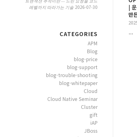
트랜잭션 추적이란 — 느린 요청을 코드
| 
2026-07-30
레벨까지 따라가는 기술
만든
202
…
CATEGORIES
APM
Blog
blog-price
blog-support
blog-trouble-shooting
blog-whitepaper
Cloud
Cloud Native Seminar
Cluster
gift
iAP
JBoss