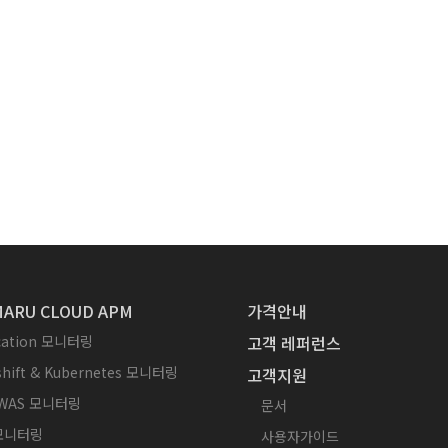
ARU CLOUD APM
가격안내
ication 모니터링
고객 레퍼런스
hift & Kubernetes 모니터링
고객지원
WAS 모니터링
문서
 모니터링
사용자가이드