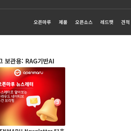
오픈마루
제품
오픈소스
레드햇
견적
그 보관용:
RAG기반AI
ENMARU Newsletter 51호