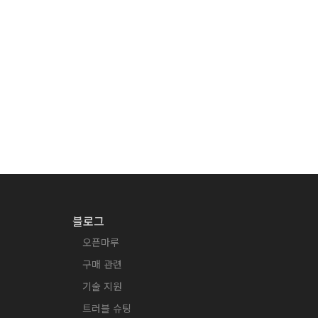
블로그
오픈마루
구매 관련
기술 지원
트러블 슈팅