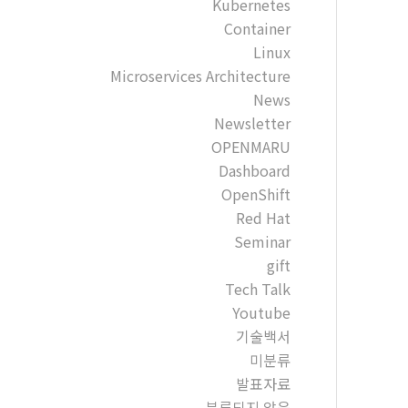
Kubernetes
Container
Linux
Microservices Architecture
News
Newsletter
OPENMARU
Dashboard
OpenShift
Red Hat
Seminar
gift
Tech Talk
Youtube
기술백서
미분류
발표자료
분류되지 않음