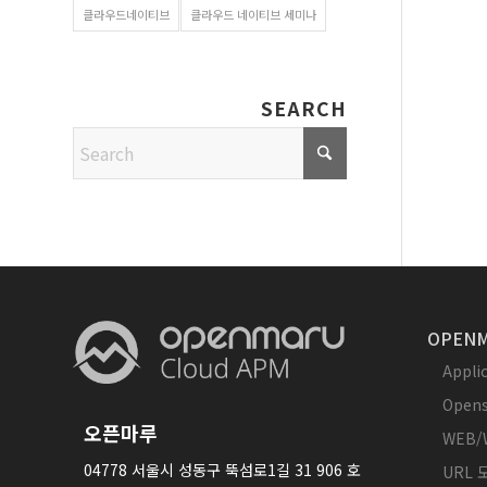
클라우드네이티브
클라우드 네이티브 세미나
SEARCH
OPENM
Appl
Opens
오픈마루
WEB/
04778 서울시 성동구 뚝섬로1길 31 906 호
URL