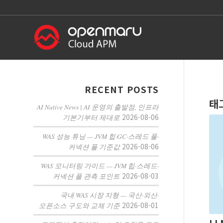
RECENT POSTS
태
AI Native News | AI 운영의 출발점, 인프라
2026-08-06
기본기부터 제대로
WAS 성능 튜닝 — JVM 힙·GC·스레드 풀·
2026-08-06
커넥션 풀 기준값
WAS 모니터링 가이드 — JVM 힙·스레드·
2026-08-03
커넥션 풀 관측 포인트
국내 WAS 시장 지형 — 국산·외산·
2026-08-01
오픈소스 구도와 교체 기준
LL