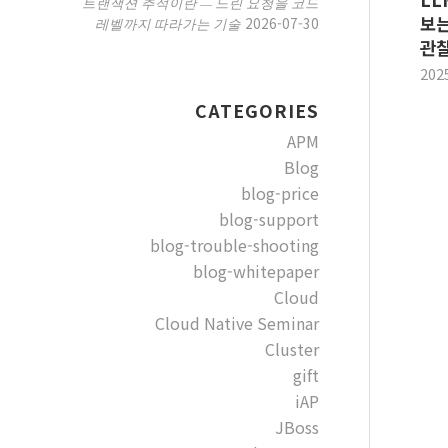
트랜잭션 추적이란 — 느린 요청을 코드
보
2026-07-30
레벨까지 따라가는 기술
관
202
CATEGORIES
APM
Blog
blog-price
blog-support
blog-trouble-shooting
blog-whitepaper
Cloud
Cloud Native Seminar
Cluster
gift
iAP
JBoss