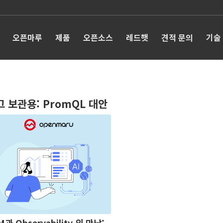
오픈마루
제품
오픈소스
레드햇
견적 문의
기술
그 보관용:
PromQL 대안
M과 Observability 의 만남: