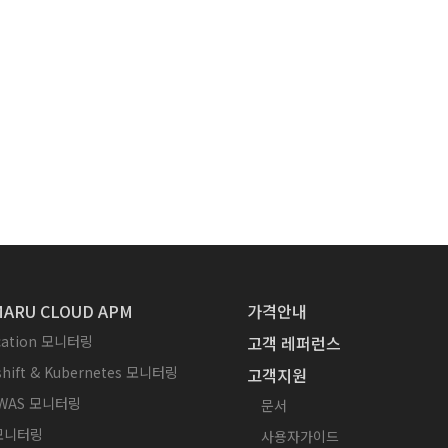
ARU CLOUD APM
가격안내
ication 모니터링
고객 레퍼런스
hift & Kubernetes 모니터링
고객지원
WAS 모니터링
문서
 모니터링
사용자가이드