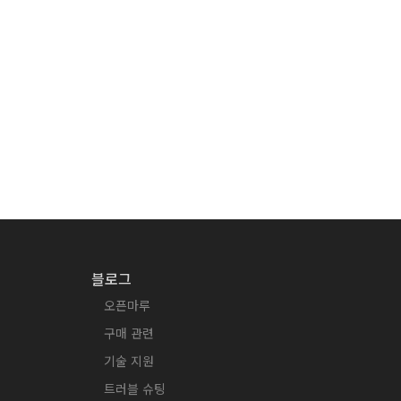
블로그
오픈마루
구매 관련
기술 지원
트러블 슈팅