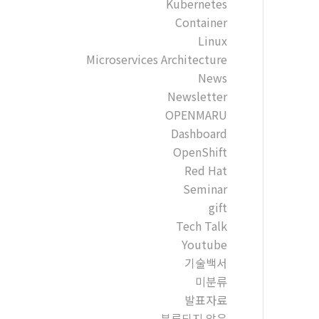
Kubernetes
Container
Linux
Microservices Architecture
News
Newsletter
OPENMARU
Dashboard
OpenShift
Red Hat
Seminar
gift
Tech Talk
Youtube
기술백서
미분류
발표자료
분류되지 않음