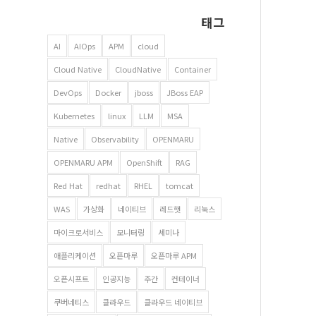
태그
AI
AIOps
APM
cloud
Cloud Native
CloudNative
Container
DevOps
Docker
jboss
JBoss EAP
Kubernetes
linux
LLM
MSA
Native
Observability
OPENMARU
OPENMARU APM
OpenShift
RAG
Red Hat
redhat
RHEL
tomcat
WAS
가상화
네이티브
레드햇
리눅스
마이크로서비스
모니터링
세미나
애플리케이션
오픈마루
오픈마루 APM
오픈시프트
인공지능
주간
컨테이너
쿠버네티스
클라우드
클라우드 네이티브