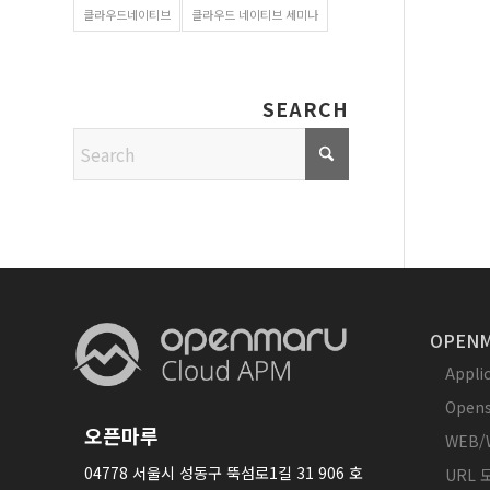
클라우드네이티브
클라우드 네이티브 세미나
SEARCH
OPENM
Appl
Opens
오픈마루
WEB/
04778 서울시 성동구 뚝섬로1길 31 906 호
URL