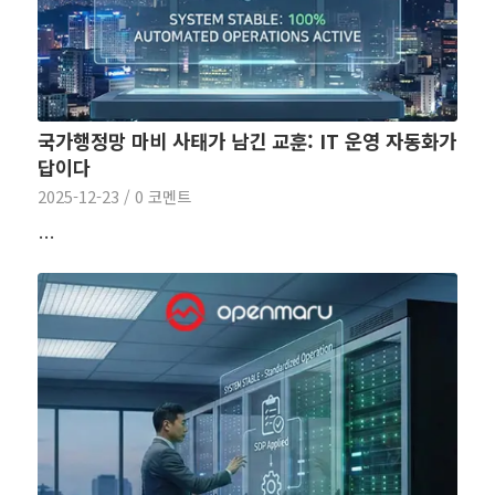
국가행정망 마비 사태가 남긴 교훈: IT 운영 자동화가
답이다
2025-12-23
/
0 코멘트
…