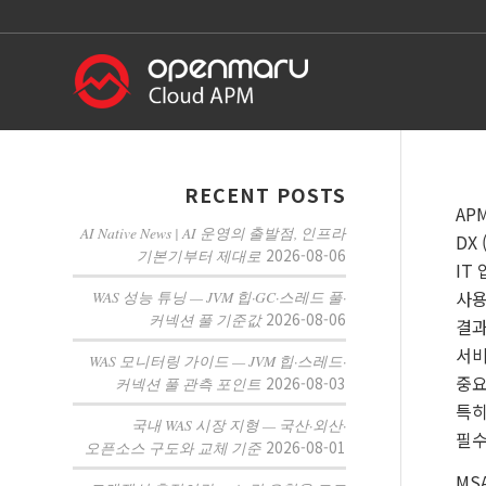
RECENT POSTS
AP
AI Native News | AI 운영의 출발점, 인프라
DX
2026-08-06
기본기부터 제대로
IT
사용
WAS 성능 튜닝 — JVM 힙·GC·스레드 풀·
2026-08-06
커넥션 풀 기준값
결과
서비
WAS 모니터링 가이드 — JVM 힙·스레드·
중요
2026-08-03
커넥션 풀 관측 포인트
특히
국내 WAS 시장 지형 — 국산·외산·
필수
2026-08-01
오픈소스 구도와 교체 기준
MS