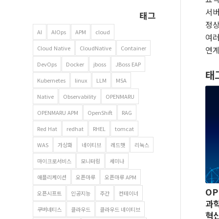
서버
태그
정상
AI
AIOps
APM
cloud
여러
연계
Cloud Native
CloudNative
Container
DevOps
Docker
jboss
JBoss EAP
태
Kubernetes
linux
LLM
MSA
Native
Observability
OPENMARU
OPENMARU APM
OpenShift
RAG
Red Hat
redhat
RHEL
tomcat
WAS
가상화
네이티브
레드햇
리눅스
마이크로서비스
모니터링
세미나
애플리케이션
오픈마루
오픈마루 APM
OP
오픈시프트
인공지능
주간
컨테이너
과
쿠버네티스
클라우드
클라우드 네이티브
혁