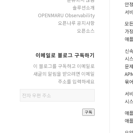
안정
솔루션소개
서비
OPENMARU Observability
오픈나루 공지사항
모든
오픈소스
가장
애플
신속
이메일로 블로그 구독하기
시스
이 블로그를 구독하고 이메일로
문제
새글의 알림을 받으려면 이메일
AP
주소를 입력하세요
묶어
전자
서비
우편
시스
주소
애플
구독
애플
요