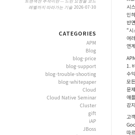
트랜잭션 추적이란 — 느린 요청을 코드
시스
2026-07-30
레벨까지 따라가는 기술
인하
반면
“시
CATEGORIES
여러
APM
연계
Blog
AP
blog-price
1.
blog-support
수익
blog-trouble-shooting
모든
blog-whitepaper
문제
Cloud
애플
Cloud Native Seminar
감지
Cluster
gift
고객
iAP
Go
JBoss
따르