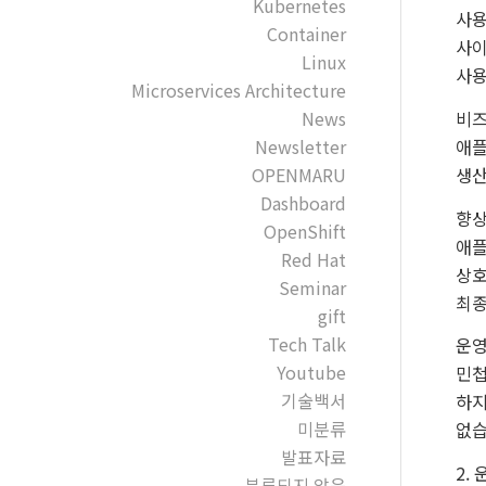
Kubernetes
사용
Container
사이
Linux
사용
Microservices Architecture
비즈
News
애플
Newsletter
생산
OPENMARU
Dashboard
향상
OpenShift
애플
Red Hat
상호
Seminar
최종
gift
Tech Talk
운영
Youtube
민첩
기술백서
하지
미분류
없습
발표자료
2.
분류되지 않음