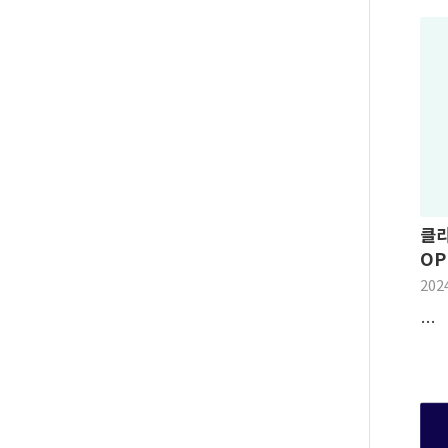
클
OP
202
…