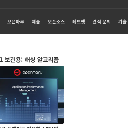
오픈마루
제품
오픈소스
레드햇
견적 문의
기술
그 보관용:
해싱 알고리즘