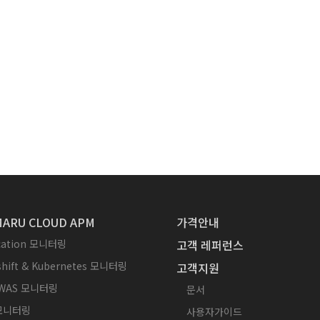
ARU CLOUD APM
가격안내
ication 모니터링
고객 레퍼런스
hift & Kubernetes 모니터링
고객지원
WAS 모니터링
문서
 모니터링
사용자가이드