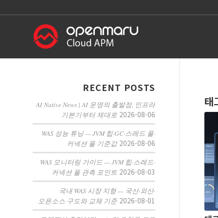
RECENT POSTS
태
AI Native News | AI 운영의 출발점, 인프라
2026-08-06
기본기부터 제대로
WAS 성능 튜닝 — JVM 힙·GC·스레드 풀·
2026-08-06
커넥션 풀 기준값
WAS 모니터링 가이드 — JVM 힙·스레드·
2026-08-03
커넥션 풀 관측 포인트
국내 WAS 시장 지형 — 국산·외산·
2026-08-01
오픈소스 구도와 교체 기준