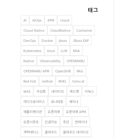
태그
AI
AIOps
APM
cloud
Cloud Native
CloudNative
Container
DevOps
Docker
jboss
JBoss EAP
Kubernetes
linux
LLM
MSA
Native
Observability
OPENMARU
OPENMARU APM
OpenShift
RAG
Red Hat
redhat
RHEL
tomcat
WAS
가상화
네이티브
레드햇
리눅스
마이크로서비스
모니터링
세미나
애플리케이션
오픈마루
오픈마루 APM
오픈시프트
인공지능
주간
컨테이너
쿠버네티스
클라우드
클라우드 네이티브