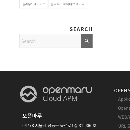
클라우드네이티브
클라우드 네이티브 세미나
SEARCH
OPENM
Appl
Opens
오픈마루
WEB/
04778 서울시 성동구 뚝섬로1길 31 906 호
URL