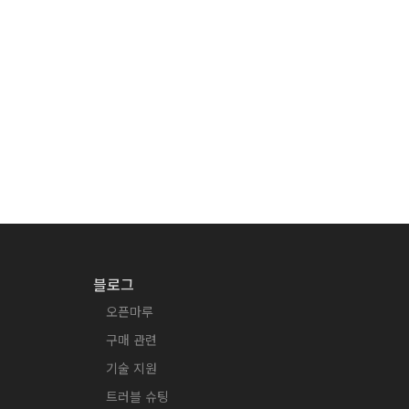
블로그
오픈마루
구매 관련
기술 지원
트러블 슈팅