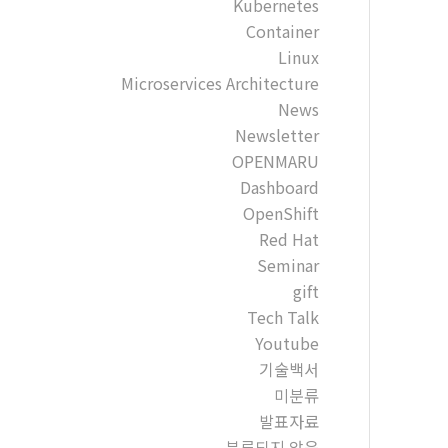
Kubernetes
Container
Linux
Microservices Architecture
News
Newsletter
OPENMARU
Dashboard
OpenShift
Red Hat
Seminar
gift
Tech Talk
Youtube
기술백서
미분류
발표자료
분류되지 않음