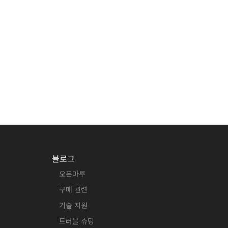
블로그
오픈마루
구매 관련
기술 지원
트러블 슈팅