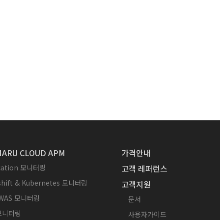
ARU CLOUD APM
가격안내
ication 모니터링
고객 레퍼런스
hift & Kubernetes 모니터링
고객지원
WAS 모니터링
문서
 모니터링
사용자가이드