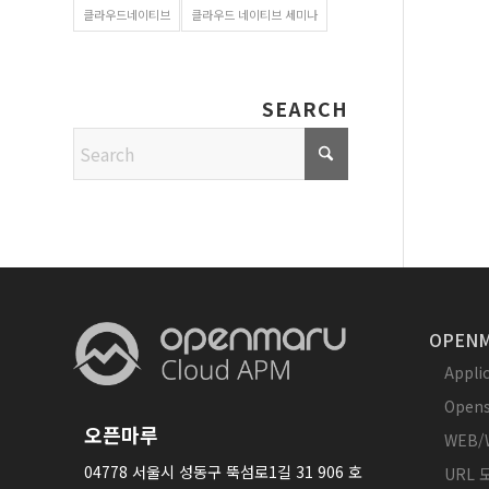
클라우드네이티브
클라우드 네이티브 세미나
SEARCH
OPENM
Appl
Opens
오픈마루
WEB/
04778 서울시 성동구 뚝섬로1길 31 906 호
URL