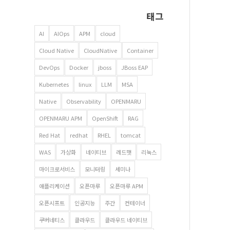
태그
AI
AIOps
APM
cloud
Cloud Native
CloudNative
Container
DevOps
Docker
jboss
JBoss EAP
Kubernetes
linux
LLM
MSA
Native
Observability
OPENMARU
OPENMARU APM
OpenShift
RAG
Red Hat
redhat
RHEL
tomcat
WAS
가상화
네이티브
레드햇
리눅스
마이크로서비스
모니터링
세미나
애플리케이션
오픈마루
오픈마루 APM
오픈시프트
인공지능
주간
컨테이너
쿠버네티스
클라우드
클라우드 네이티브