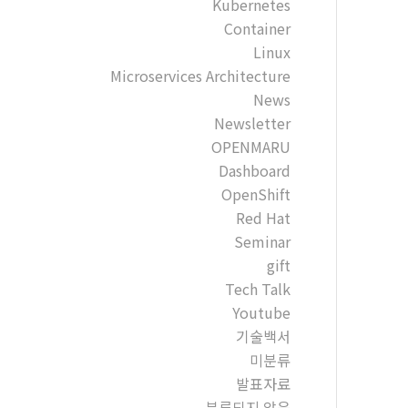
Kubernetes
Container
Linux
Microservices Architecture
News
Newsletter
OPENMARU
Dashboard
OpenShift
Red Hat
Seminar
gift
Tech Talk
Youtube
기술백서
미분류
발표자료
분류되지 않음