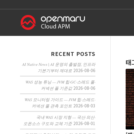
RECENT POSTS
태
AI Native News | AI 운영의 출발점, 인프라
2026-08-06
기본기부터 제대로
WAS 성능 튜닝 — JVM 힙·GC·스레드 풀·
2026-08-06
커넥션 풀 기준값
WAS 모니터링 가이드 — JVM 힙·스레드·
2026-08-03
커넥션 풀 관측 포인트
국내 WAS 시장 지형 — 국산·외산·
2026-08-01
오픈소스 구도와 교체 기준