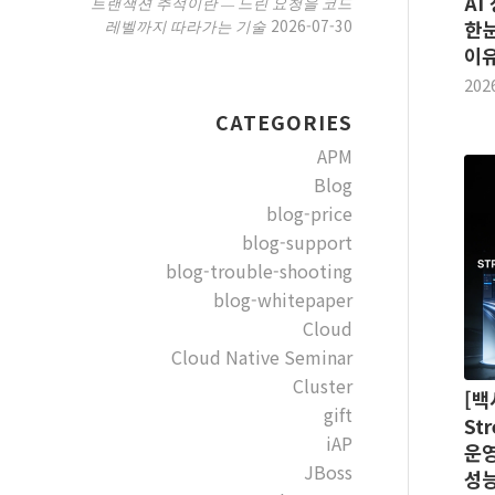
AI
트랜잭션 추적이란 — 느린 요청을 코드
2026-07-30
레벨까지 따라가는 기술
한눈
이유
202
CATEGORIES
APM
Blog
blog-price
blog-support
blog-trouble-shooting
blog-whitepaper
Cloud
Cloud Native Seminar
Cluster
[백
gift
Str
iAP
운영
JBoss
성능