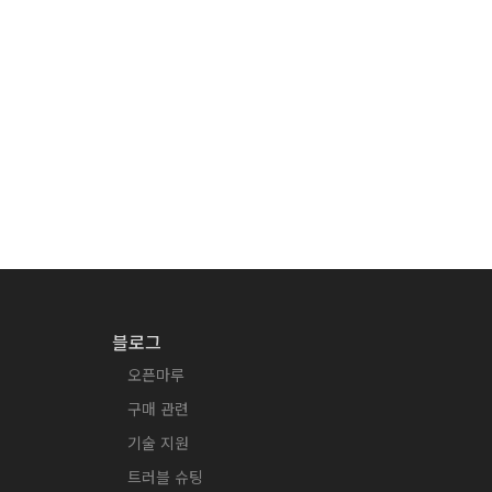
블로그
오픈마루
구매 관련
기술 지원
트러블 슈팅