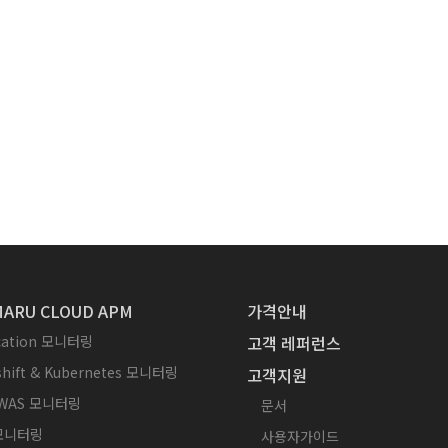
ARU CLOUD APM
가격안내
ication 모니터링
고객 레퍼런스
hift & Kubernetes 모니터링
고객지원
WAS 모니터링
문서
 모니터링
사용자가이드