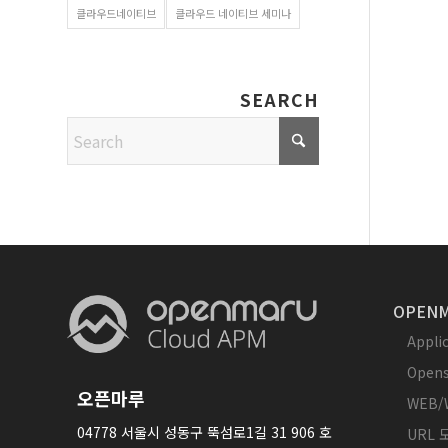
클라우드네이티브
클라우드 네이티브 세미나
SEARCH
OPENM
Appl
Opens
오픈마루
WEB/
04778 서울시 성동구 뚝섬로1길 31 906 호
URL