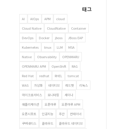
태그
AI
AIOps
APM
cloud
Cloud Native
CloudNative
Container
DevOps
Docker
jboss
JBoss EAP
Kubernetes
linux
LLM
MSA
Native
Observability
OPENMARU
OPENMARU APM
OpenShift
RAG
Red Hat
redhat
RHEL
tomcat
WAS
가상화
네이티브
레드햇
리눅스
마이크로서비스
모니터링
세미나
애플리케이션
오픈마루
오픈마루 APM
오픈시프트
인공지능
주간
컨테이너
쿠버네티스
클라우드
클라우드 네이티브