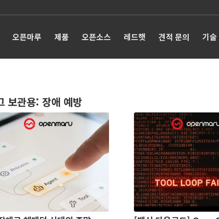
오픈마루
제품
오픈소스
레드햇
견적 문의
기술
그 보관용:
장애 예방