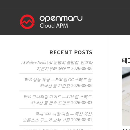
RECENT POSTS
태
AI Native News | AI 운영의 출발점, 인프라
2026-08-06
기본기부터 제대로
WAS 성능 튜닝 — JVM 힙·GC·스레드 풀·
2026-08-06
커넥션 풀 기준값
WAS 모니터링 가이드 — JVM 힙·스레드·
2026-08-03
커넥션 풀 관측 포인트
국내 WAS 시장 지형 — 국산·외산·
2026-08-01
오픈소스 구도와 교체 기준