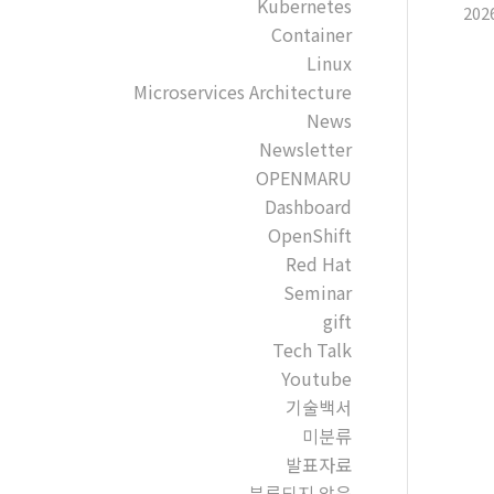
Kubernetes
202
Container
Linux
Microservices Architecture
News
Newsletter
OPENMARU
Dashboard
OpenShift
Red Hat
Seminar
gift
Tech Talk
Youtube
기술백서
미분류
발표자료
분류되지 않음