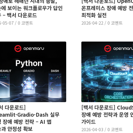
 장애로 헤매던 시대의 종말,
[백서 다운로드] OpenC
에 보이는 워크플로우가 답인
온프레미스 장애 예방 
 – 백서 다운로드
최적화 실전
6-05-07
/
0 코멘트
2026-04-22
/
0 코멘트
서 다운로드]
[백서 다운로드] CloudS
eamlit·Gradio·Dash 실무
장애 예방 전략과 운영 
 장애 예방 전략 – AI 앱
가이드
과 안정성 확보
2026-04-03
/
0 코멘트