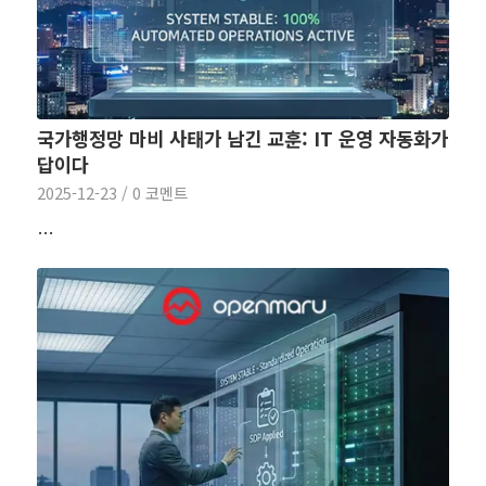
국가행정망 마비 사태가 남긴 교훈: IT 운영 자동화가
답이다
2025-12-23
/
0 코멘트
…