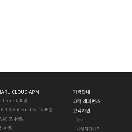
ARU CLOUD APM
가격안내
ication 모니터링
고객 레퍼런스
hift & Kubernetes 모니터링
고객지원
WAS 모니터링
문서
 모니터링
사용자가이드