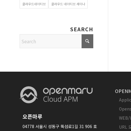
클라우드네이티브
클라우드 네이티브 세미나
SEARCH
OPENM
Appl
Opens
오픈마루
WEB/
04778 서울시 성동구 뚝섬로1길 31 906 호
URL