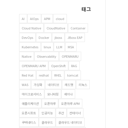
태그
AI
AIOps
APM
cloud
Cloud Native
CloudNative
Container
DevOps
Docker
jboss
JBoss EAP
Kubernetes
linux
LLM
MSA
Native
Observability
OPENMARU
OPENMARU APM
OpenShift
RAG
Red Hat
redhat
RHEL
tomcat
WAS
가상화
네이티브
레드햇
리눅스
마이크로서비스
모니터링
세미나
애플리케이션
오픈마루
오픈마루 APM
오픈시프트
인공지능
주간
컨테이너
쿠버네티스
클라우드
클라우드 네이티브