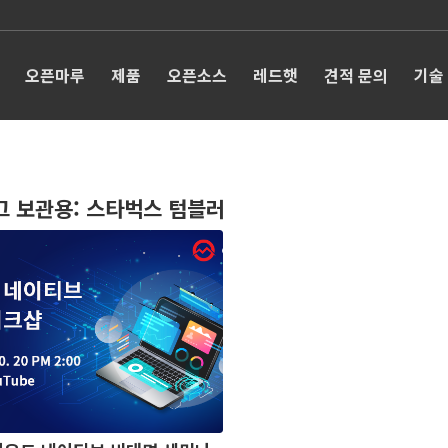
오픈마루
제품
오픈소스
레드햇
견적 문의
기술
그 보관용:
스타벅스 텀블러