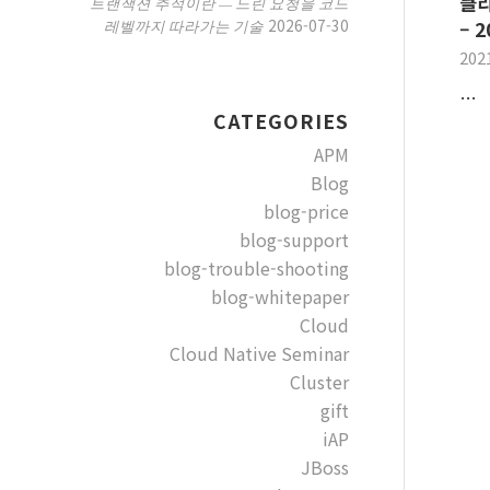
클라
트랜잭션 추적이란 — 느린 요청을 코드
2026-07-30
레벨까지 따라가는 기술
– 
202
…
CATEGORIES
APM
Blog
blog-price
blog-support
blog-trouble-shooting
blog-whitepaper
Cloud
Cloud Native Seminar
Cluster
gift
iAP
JBoss