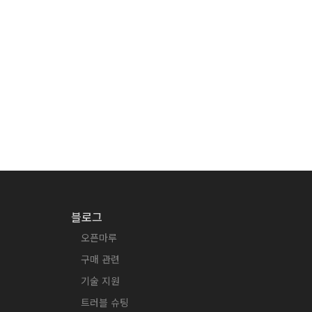
블로그
오픈마루
구매 관련
기술 지원
트러블 슈팅