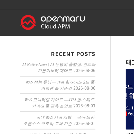
RECENT POSTS
태
AI Native News | AI 운영의 출발점, 인프라
2026-08-06
기본기부터 제대로
WAS 성능 튜닝 — JVM 힙·GC·스레드 풀·
2026-08-06
커넥션 풀 기준값
WAS 모니터링 가이드 — JVM 힙·스레드·
2026-08-03
커넥션 풀 관측 포인트
국내 WAS 시장 지형 — 국산·외산·
2026-08-01
오픈소스 구도와 교체 기준