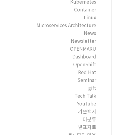
Kubernetes
Container
Linux
Microservices Architecture
News
Newsletter
OPENMARU
Dashboard
OpenShift
Red Hat
Seminar
gift
Tech Talk
Youtube
기술백서
미분류
발표자료
분류되지 않음