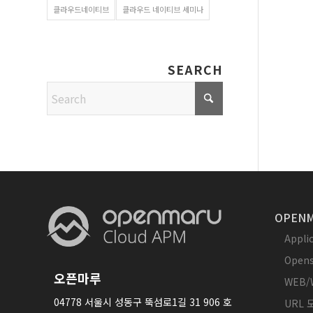
클라우드네이티브
클라우드 네이티브 세미나
SEARCH
OPENM
Appl
Opens
오픈마루
WEB/
04778 서울시 성동구 뚝섬로1길 31 906 호
URL