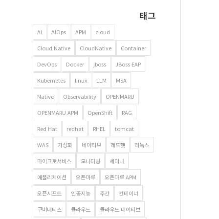
태그
AI
AIOps
APM
cloud
Cloud Native
CloudNative
Container
DevOps
Docker
jboss
JBoss EAP
Kubernetes
linux
LLM
MSA
Native
Observability
OPENMARU
OPENMARU APM
OpenShift
RAG
Red Hat
redhat
RHEL
tomcat
WAS
가상화
네이티브
레드햇
리눅스
마이크로서비스
모니터링
세미나
애플리케이션
오픈마루
오픈마루 APM
오픈시프트
인공지능
주간
컨테이너
쿠버네티스
클라우드
클라우드 네이티브