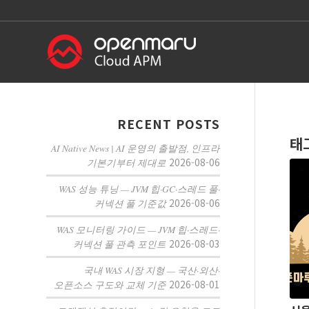
RECENT POSTS
태
AI Native News | AI 운영의 출발점, 인프라
2026-08-06
기본기부터 제대로
WAS 성능 튜닝 — JVM 힙·GC·스레드 풀·
2026-08-06
커넥션 풀 기준값
WAS 모니터링 가이드 — JVM 힙·스레드·
2026-08-03
커넥션 풀 관측 포인트
국내 WAS 시장 지형 — 국산·외산·
2026-08-01
오픈소스 구도와 교체 기준