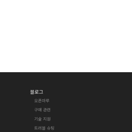
블로그
오픈마루
구매 관련
기술 지원
트러블 슈팅