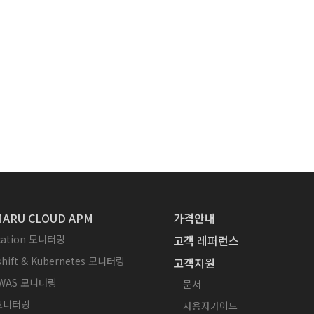
ARU CLOUD APM
가격안내
ication 모니터링
고객 레퍼런스
hift & Kubernetes 모니터링
고객지원
WAS 모니터링
문서
 모니터링
사용자가이드