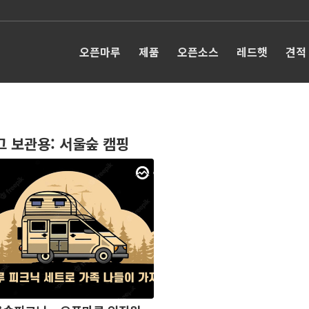
오픈마루
제품
오픈소스
레드햇
견적
그 보관용:
서울숲 캠핑