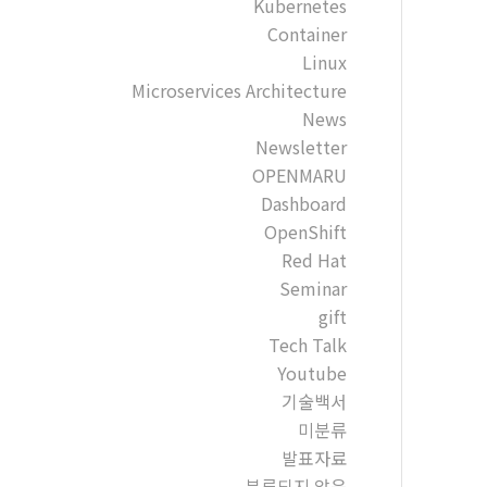
Kubernetes
Container
Linux
Microservices Architecture
News
Newsletter
OPENMARU
Dashboard
OpenShift
Red Hat
Seminar
gift
Tech Talk
Youtube
기술백서
미분류
발표자료
분류되지 않음