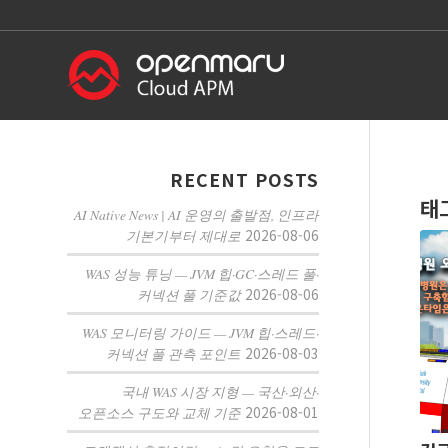
RECENT POSTS
태
AI Native News | AI 운영의 출발점, 인프라
2026-08-06
기본기부터 제대로
WAS 성능 튜닝 — JVM 힙·GC·스레드 풀·
2026-08-06
커넥션 풀 기준값
WAS 모니터링 가이드 — JVM 힙·스레드·
2026-08-03
커넥션 풀 관측 포인트
국내 WAS 시장 지형 — 국산·외산·
2026-08-01
오픈소스 구도와 교체 기준