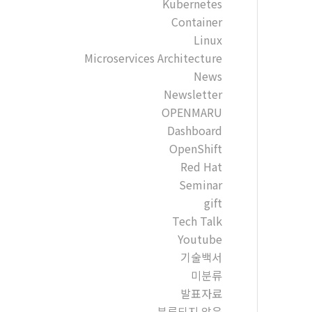
Kubernetes
Container
Linux
Microservices Architecture
News
Newsletter
OPENMARU
Dashboard
OpenShift
Red Hat
Seminar
gift
Tech Talk
Youtube
기술백서
미분류
발표자료
분류되지 않음