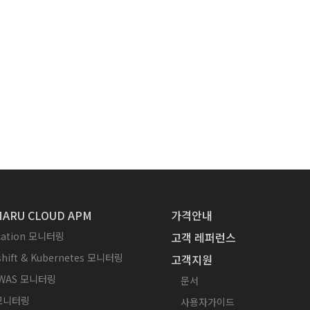
ARU CLOUD APM
가격안내
ication 모니터링
고객 레퍼런스
hift & Kubernetes 모니터링
고객지원
WAS 모니터링
문서
 모니터링
사용자가이드