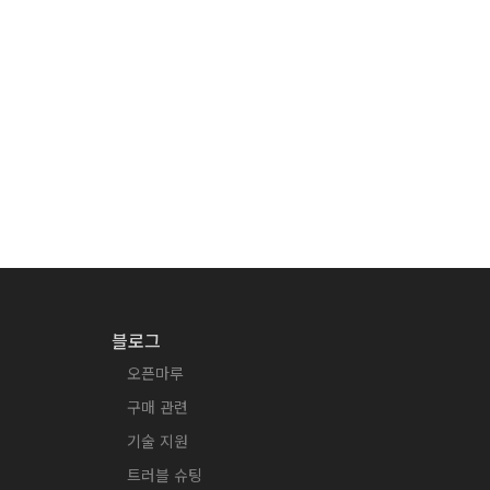
블로그
오픈마루
구매 관련
기술 지원
트러블 슈팅