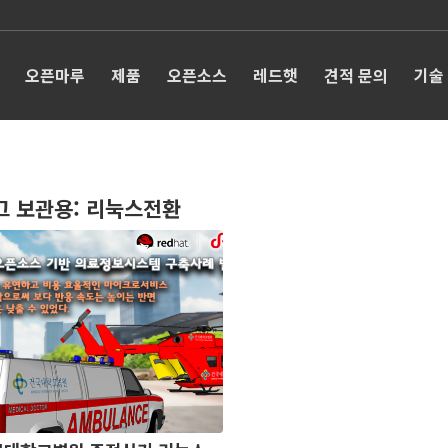
오픈마루
제품
오픈소스
레드햇
견적 문의
기술
그 보관용:
리눅스전환