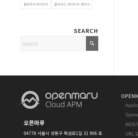
클라우드네이티브
클라우드 네이티브 세미나
SEARCH
OPENM
Appl
Opens
오픈마루
WEB/
04778 서울시 성동구 뚝섬로1길 31 906 호
URL