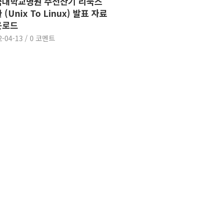
국대학교병원 주전산기 리눅스
 (Unix To Linux) 발표 자료
운로드
2-04-13
/
0 코멘트