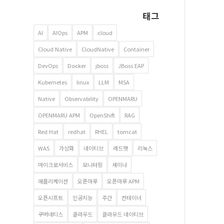
태그
AI
AIOps
APM
cloud
Cloud Native
CloudNative
Container
DevOps
Docker
jboss
JBoss EAP
Kubernetes
linux
LLM
MSA
Native
Observability
OPENMARU
OPENMARU APM
OpenShift
RAG
Red Hat
redhat
RHEL
tomcat
WAS
가상화
네이티브
레드햇
리눅스
마이크로서비스
모니터링
세미나
애플리케이션
오픈마루
오픈마루 APM
오픈시프트
인공지능
주간
컨테이너
쿠버네티스
클라우드
클라우드 네이티브