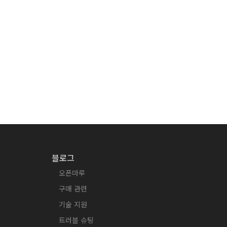
블로그
오픈마루
구매 관련
기술 지원
트러블 슈팅