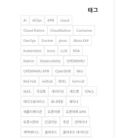
태그
AI
AIOps
APM
cloud
Cloud Native
CloudNative
Container
DevOps
Docker
jboss
JBoss EAP
Kubernetes
linux
LLM
MSA
Native
Observability
OPENMARU
OPENMARU APM
OpenShift
RAG
Red Hat
redhat
RHEL
tomcat
WAS
가상화
네이티브
레드햇
리눅스
마이크로서비스
모니터링
세미나
애플리케이션
오픈마루
오픈마루 APM
오픈시프트
인공지능
주간
컨테이너
쿠버네티스
클라우드
클라우드 네이티브