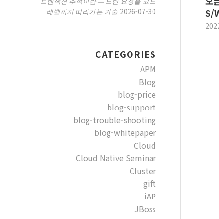
오픈
트랜잭션 추적이란 — 느린 요청을 코드
2026-07-30
레벨까지 따라가는 기술
S/
202
CATEGORIES
APM
Blog
blog-price
blog-support
blog-trouble-shooting
blog-whitepaper
Cloud
Cloud Native Seminar
Cluster
gift
iAP
JBoss