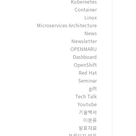
Kubernetes
Container
Linux
Microservices Architecture
News
Newsletter
OPENMARU
Dashboard
OpenShift
Red Hat
Seminar
gift
Tech Talk
Youtube
기술백서
미분류
발표자료
분류되지 않음