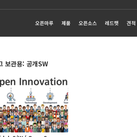
오픈마루
제품
오픈소스
레드햇
견적
그 보관용:
공개SW