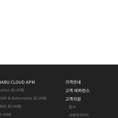
ARU CLOUD APM
가격안내
ication 모니터링
고객 레퍼런스
hift & Kubernetes 모니터링
고객지원
WAS 모니터링
문서
 모니터링
사용자가이드