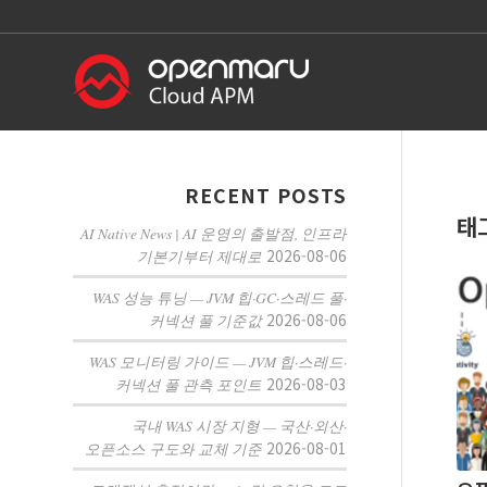
RECENT POSTS
태
AI Native News | AI 운영의 출발점, 인프라
2026-08-06
기본기부터 제대로
WAS 성능 튜닝 — JVM 힙·GC·스레드 풀·
2026-08-06
커넥션 풀 기준값
WAS 모니터링 가이드 — JVM 힙·스레드·
2026-08-03
커넥션 풀 관측 포인트
국내 WAS 시장 지형 — 국산·외산·
2026-08-01
오픈소스 구도와 교체 기준