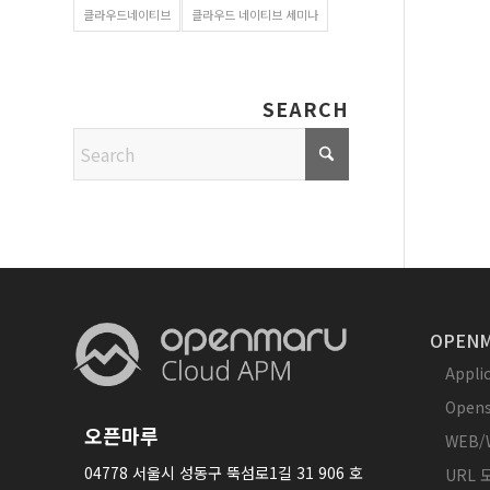
클라우드네이티브
클라우드 네이티브 세미나
SEARCH
OPENM
Appl
Opens
오픈마루
WEB/
04778 서울시 성동구 뚝섬로1길 31 906 호
URL