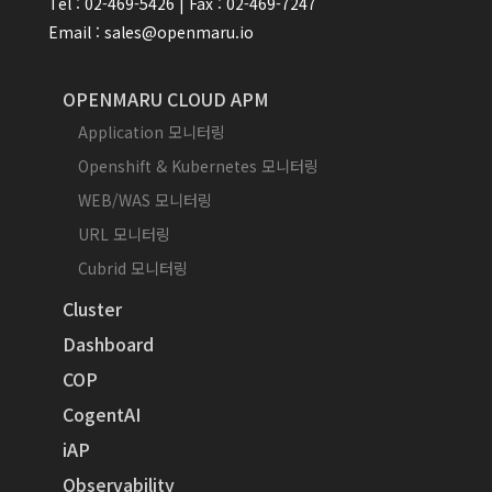
Tel : 02-469-5426 | Fax : 02-469-7247
Email : sales@openmaru.io
OPENMARU CLOUD APM
Application 모니터링
Openshift & Kubernetes 모니터링
WEB/WAS 모니터링
URL 모니터링
Cubrid 모니터링
Cluster
Dashboard
COP
CogentAI
iAP
Observability