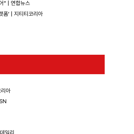
” | 연합뉴스
폼’ | 지티티코리아
넷코리아
SN
이티데일리