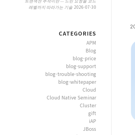
트랜잭션 추적이란 — 느린 요청을 코드
2026-07-30
레벨까지 따라가는 기술
20
CATEGORIES
APM
Blog
blog-price
blog-support
blog-trouble-shooting
blog-whitepaper
Cloud
Cloud Native Seminar
Cluster
gift
iAP
JBoss