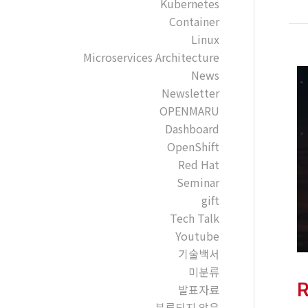
Kubernetes
Container
Linux
Microservices Architecture
News
Newsletter
OPENMARU
Dashboard
OpenShift
Red Hat
Seminar
gift
Tech Talk
Youtube
기술백서
미분류
발표자료
분류되지 않음