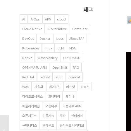
태그
AI
AIOps
APM
cloud
Cloud Native
CloudNative
Container
DevOps
Docker
jboss
JBoss EAP
Kubernetes
linux
LLM
MSA
Native
Observability
OPENMARU
OPENMARU APM
OpenShift
RAG
Red Hat
redhat
RHEL
tomcat
WAS
가상화
네이티브
레드햇
리눅스
마이크로서비스
모니터링
세미나
애플리케이션
오픈마루
오픈마루 APM
오픈시프트
인공지능
주간
컨테이너
[세미나] 복잡한 MSA,
쿠버네티스
클라우드
클라우드 네이티브
AI로 쉽게 해결할 수 있는