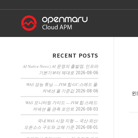
RECENT POSTS
AI Native News | AI 운영의 출발점, 인프라
2026-08-06
기본기부터 제대로
WAS 성능 튜닝 — JVM 힙·GC·스레드 풀·
2026-08-06
커넥션 풀 기준값
윈도
WAS 모니터링 가이드 — JVM 힙·스레드·
2026-08-03
커넥션 풀 관측 포인트
국내 WAS 시장 지형 — 국산·외산·
2026-08-01
오픈소스 구도와 교체 기준