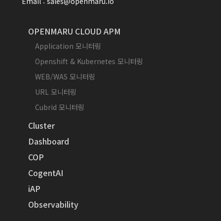
Email : sales@openmaru.io
OPENMARU CLOUD APM
Application 모니터링
Openshift & Kubernetes 모니터링
WEB/WAS 모니터링
URL 모니터링
Cubrid 모니터링
Cluster
Dashboard
COP
CogentAI
iAP
Observability