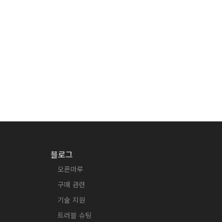
블로그
오픈마루
구매 관련
기술 지원
트러블 슈팅