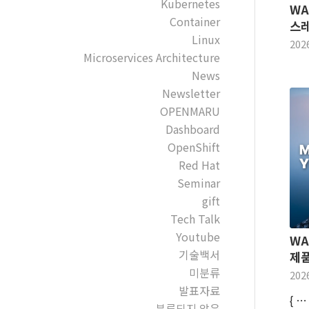
Kubernetes
WA
Container
스레
Linux
202
Microservices Architecture
News
Newsletter
OPENMARU
Dashboard
OpenShift
Red Hat
Seminar
gift
Tech Talk
Youtube
WA
기술백서
제품
미분류
202
발표자료
{ …
분류되지 않음