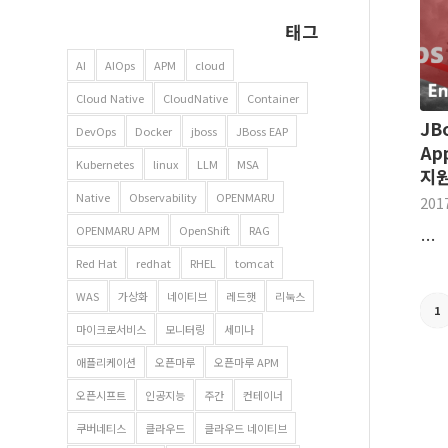
태그
AI
AIOps
APM
cloud
Cloud Native
CloudNative
Container
JBo
DevOps
Docker
jboss
JBoss EAP
App
Kubernetes
linux
LLM
MSA
지원
Native
Observability
OPENMARU
201
OPENMARU APM
OpenShift
RAG
…
Red Hat
redhat
RHEL
tomcat
WAS
가상화
네이티브
레드햇
리눅스
1
마이크로서비스
모니터링
세미나
애플리케이션
오픈마루
오픈마루 APM
오픈시프트
인공지능
주간
컨테이너
쿠버네티스
클라우드
클라우드 네이티브