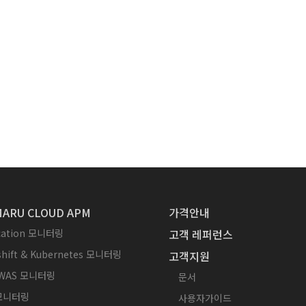
ARU CLOUD APM
가격안내
ication 모니터링
고객 레퍼런스
hift & Kubernetes 모니터링
고객지원
WAS 모니터링
문서
 모니터링
사용자가이드