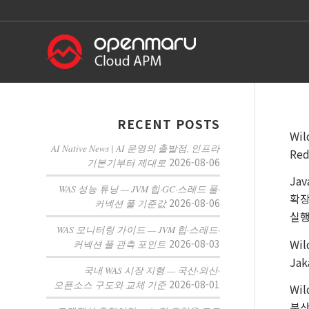
RECENT POSTS
Wi
AI Native News | AI 운영의 출발점, 인프라
Re
2026-08-06
기본기부터 제대로
Ja
WAS 성능 튜닝 — JVM 힙·GC·스레드 풀·
확장
2026-08-06
커넥션 풀 기준값
실행
WAS 모니터링 가이드 — JVM 힙·스레드·
Wi
2026-08-03
커넥션 풀 관측 포인트
Ja
국내 WAS 시장 지형 — 국산·외산·
2026-08-01
오픈소스 구도와 교체 기준
Wi
분산