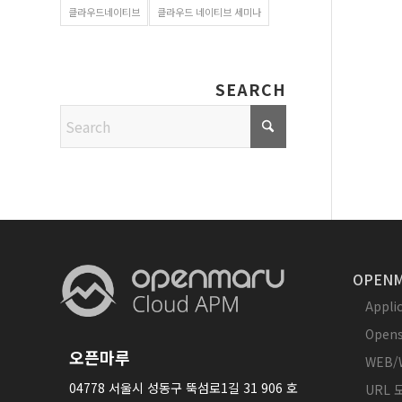
클라우드네이티브
클라우드 네이티브 세미나
SEARCH
OPENM
Appl
Opens
오픈마루
WEB/
04778 서울시 성동구 뚝섬로1길 31 906 호
URL