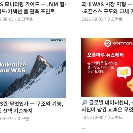
S 모니터링 가이드 — JVM 힙·
국내 WAS 시장 지형 —
드·커넥션 풀 관측 포인트
·오픈소스 구도와 교체 
6-08-03
/
0 코멘트
2026-08-01
/
0 코멘트
글로벌 데이터센터, 
S란 무엇인가 — 구조와 기능,
지진이 남긴 교훈은 무
 선택 기준까지
2025-10-30
/
0 코멘트
6-07-25
/
0 코멘트
…