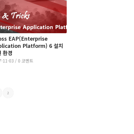
ss EAP(Enterprise
lication Platform) 6 설치
 환경
7-11-03
/
0 코멘트
2