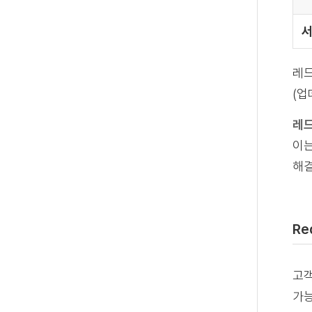
레드
(업
레드
이는
해결
Re
고객
가능