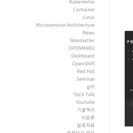
Kubernetes
Container
Linux
Microservices Architecture
News
Newsletter
OPENMARU
Dashboard
OpenShift
Red Hat
Seminar
gift
Tech Talk
Youtube
기술백서
미분류
발표자료
분류되지 않음