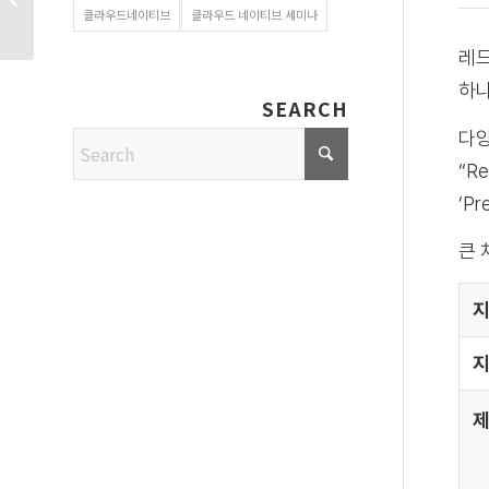
클라우드네이티브
클라우드 네이티브 세미나
설치 지원 환경
레드
하나
SEARCH
다양
“R
‘P
큰 
지
제