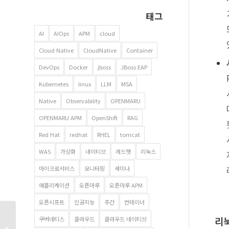
태그
AI
AIOps
APM
cloud
Cloud Native
CloudNative
Container
DevOps
Docker
jboss
JBoss EAP
Kubernetes
linux
LLM
MSA
Native
Observability
OPENMARU
OPENMARU APM
OpenShift
RAG
Red Hat
redhat
RHEL
tomcat
WAS
가상화
네이티브
레드햇
리눅스
마이크로서비스
모니터링
세미나
애플리케이션
오픈마루
오픈마루 APM
오픈시프트
인공지능
주간
컨테이너
JBoss EAP(Enterprise
쿠버네티스
클라우드
클라우드 네이티브
리눅
Application Platform) 6