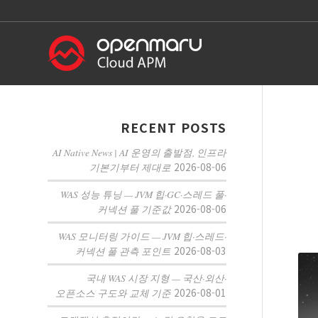
RECENT POSTS
AI Native News | AI 운영의 출발점, 인프라
2026-08-06
기본기부터 제대로
WAS 성능 튜닝 — JVM 힙·GC·스레드 풀·
2026-08-06
커넥션 풀 기준값
WAS 모니터링 가이드 — JVM 힙·스레드·
2026-08-03
커넥션 풀 관측 포인트
국내 WAS 시장 지형 — 국산·외산·
2026-08-01
오픈소스 구도와 교체 기준