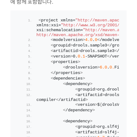
에 함께 포함합니다.
<
project xmlns=
"http://maven.apache.org/
xmlns:xsi=
"http://www.w3.org/2001/XMLSche
xsi:schemalocation=
"http://maven.apache.o
http://maven.apache.org/xsd/maven-4.0.0.x
<
modelversion
>
4.0
.
0
<
/modelversion
>
<
groupid
>
drools.
sample3
<
/groupid
>
<
artifactid
>
drools.
sample3
<
/artifac
<
version
>
0
.
0.1
-SNAPSHOT
<
/version
>
<
properties
>
<
droolsversion
>
6.0
.
0.
Final
<
/dr
<
/properties
>
<
dependencies
>
<
dependency
>
<
groupid
>
org.
drools
<
/grou
<
artifactid
>
drools-
compiler
<
/artifactid
>
<
version
>
$
{
droolsVersion
}
<
/dependency
>
<
dependency
>
<
groupid
>
org.
slf4j
<
/group
<
artifactid
>
slf4j-simple
<