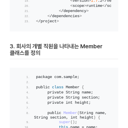
<
version
>
1.7
.
2
<
/version
>
<
scope
>
runtime
<
/scope
>
<
/dependency
>
<
/dependencies
>
<
/project
>
3. 회사의 개별 직원을 나타내는 Member
클래스를 정의
package com.
sample
;
public 
class
 Member 
{
     private String name;
     private String section;
     private int height;
     public 
Member
(
String name, 
String section, int height
)
{
super
()
;
this
.
name
 = name;