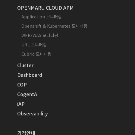
OPENMARU CLOUD APM
Application 모니터링
Openshift & Kubernetes 모니터링
WEB/WAS 모니터링
URL 모니터링
Cubrid 모니터링
Cluster
Dashboard
COP
CogentAI
iAP
Observability
가격안내