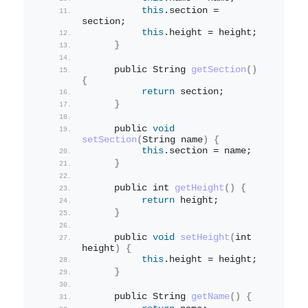
this
.
section
 = 
section;
this
.
height
 = height;
}
     public String 
getSection
()
{
return
 section;
}
     public 
void
setSection
(
String name
)
{
this
.
section
 = name;
}
     public int 
getHeight
()
{
return
 height;
}
     public 
void
setHeight
(
int 
height
)
{
this
.
height
 = height;
}
     public String 
getName
()
{