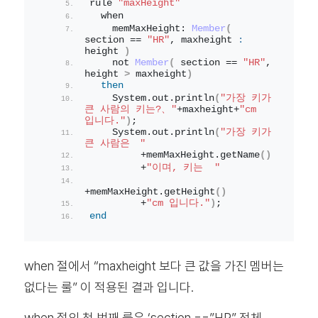
rule 
"maxHeight"
  when
    memMaxHeight: 
Member
(
section == 
"HR"
, maxheight 
:
height 
)
    not 
Member
(
 section == 
"HR"
, 
height 
>
 maxheight
)
then
    System.
out
.
println
(
"가장 키가 
큰 사람의 키는?、"
+maxheight+
"cm 
입니다."
)
;
    System.
out
.
println
(
"가장 키가 
큰 사람은　"
         +memMaxHeight.
getName
()
         +
"이며, 키는  "
+memMaxHeight.
getHeight
()
         +
"cm 입니다."
)
;
end
when 절에서 “maxheight 보다 큰 값을 가진 멤버는
없다는 룰” 이 적용된 결과 입니다.
when 절의 첫 번째 룰은 ‘section ==”HR” 전체