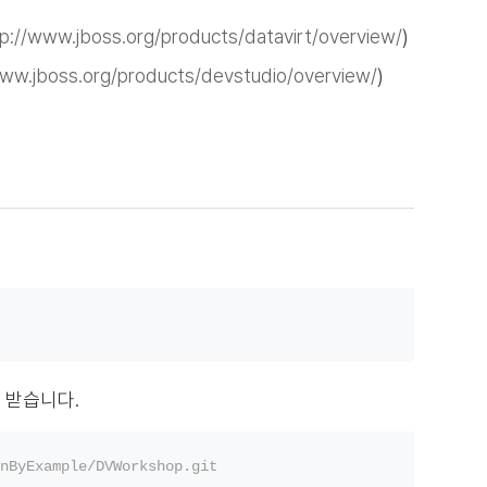
tp://www.jboss.org/products/datavirt/overview/
)
www.jboss.org/products/devstudio/overview/
)
드 받습니다.
nByExample/DVWorkshop.git