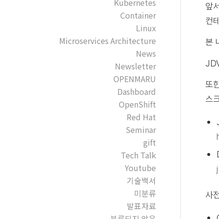
Kubernetes
앞서
Container
컨테
Linux
Microservices Architecture
본 
News
JD
Newsletter
OPENMARU
또한
Dashboard
스크
OpenShift
Red Hat
Seminar
gift
Tech Talk
Youtube
기술백서
미분류
사전
발표자료
분류되지 않음