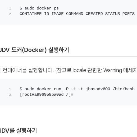
$ sudo docker ps
CONTAINER ID IMAGE COMMAND CREATED STATUS PORTS 
 JDV 도커(Docker) 실행하기
 컨테이너를 실행합니다. (참고로 locale 관련한 Warning 메
$ sudo docker run -P -i -t jbossdv600 /bin/bash
[
root@a996958ba0ad /
]
#
 JDV를 실행하기