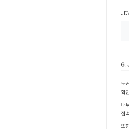
JD
6.
도커
확인
내부
접속
또한