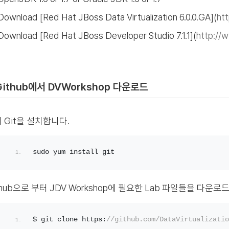
Download [Red Hat JBoss Data Virtualization 6.0.0.GA](
ht
Download [Red Hat JBoss Developer Studio 7.1.1](
http://
 Github에서 DVWorkshop 다운로드
 Git을 설치합니다.
sudo yum install git
thub으로 부터 JDV Workshop에 필요한 Lab 파일들을 다운로
$ git clone https:
//github.com/DataVirtualizatio