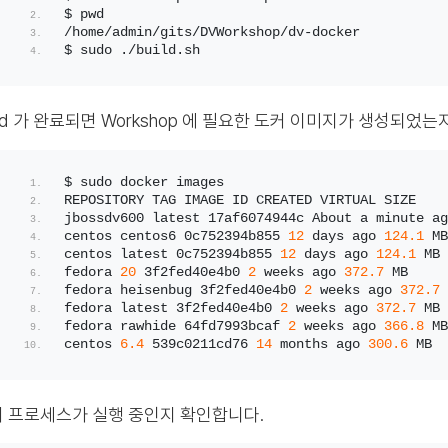
$ pwd
/home/admin/gits/DVWorkshop/dv-docker
$ sudo ./build.sh
ild 가 완료되면 Workshop 에 필요한 도커 이미지가 생성되었는
$ sudo docker images
REPOSITORY TAG IMAGE ID CREATED VIRTUAL SIZE
jbossdv600 latest 17af6074944c About a minute ag
centos centos6 0c752394b855 
12
 days ago 
124.1
 MB
centos latest 0c752394b855 
12
 days ago 
124.1
 MB
fedora 
20
 3f2fed40e4b0 
2
 weeks ago 
372.7
 MB
fedora heisenbug 3f2fed40e4b0 
2
 weeks ago 
372.7
 
fedora latest 3f2fed40e4b0 
2
 weeks ago 
372.7
 MB
fedora rawhide 64fd7993bcaf 
2
 weeks ago 
366.8
 MB
centos 
6.4
 539c0211cd76 
14
 months ago 
300.6
 MB
 프로세스가 실행 중인지 확인합니다.