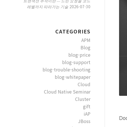
트랜잭션 추적이란 — 느린 요청을 코드
2026-07-30
레벨까지 따라가는 기술
CATEGORIES
APM
Blog
blog-price
blog-support
blog-trouble-shooting
blog-whitepaper
Cloud
Cloud Native Seminar
Cluster
gift
iAP
Do
JBoss