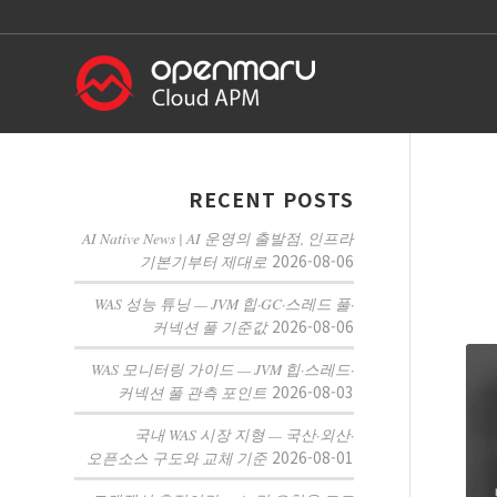
RECENT POSTS
AI Native News | AI 운영의 출발점, 인프라
2026-08-06
기본기부터 제대로
WAS 성능 튜닝 — JVM 힙·GC·스레드 풀·
2026-08-06
커넥션 풀 기준값
WAS 모니터링 가이드 — JVM 힙·스레드·
2026-08-03
커넥션 풀 관측 포인트
국내 WAS 시장 지형 — 국산·외산·
2026-08-01
오픈소스 구도와 교체 기준