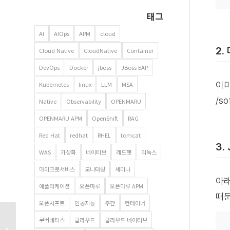
태그
AI
AIOps
APM
cloud
2.
Cloud Native
CloudNative
Container
DevOps
Docker
jboss
JBoss EAP
이미 
Kubernetes
linux
LLM
MSA
/s
Native
Observability
OPENMARU
OPENMARU APM
OpenShift
RAG
Red Hat
redhat
RHEL
tomcat
3.
WAS
가상화
네이티브
레드햇
리눅스
마이크로서비스
모니터링
세미나
아래
애플리케이션
오픈마루
오픈마루 APM
때문
오픈시프트
인공지능
주간
컨테이너
쿠버네티스
클라우드
클라우드 네이티브
Docker – 구글, 레드햇,