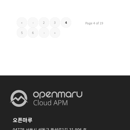
«
‹
2
3
4
Page 4 of 19
5
6
›
»
오픈마루
04778 서울시 성동구 뚝섬로1길 31 906 호