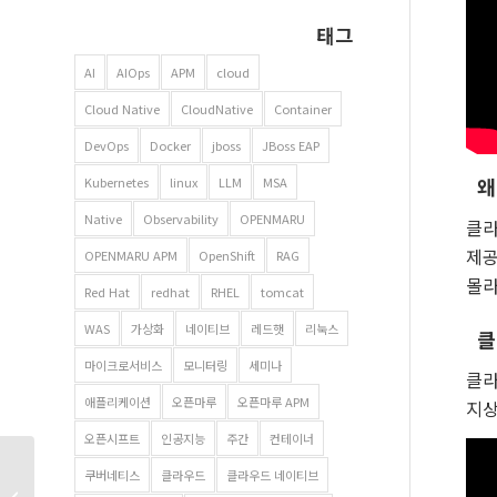
태그
AI
AIOps
APM
cloud
Cloud Native
CloudNative
Container
DevOps
Docker
jboss
JBoss EAP
왜
Kubernetes
linux
LLM
MSA
Native
Observability
OPENMARU
클라
제공
OPENMARU APM
OpenShift
RAG
몰라
Red Hat
redhat
RHEL
tomcat
WAS
가상화
네이티브
레드햇
리눅스
클
마이크로서비스
모니터링
세미나
클라
애플리케이션
오픈마루
오픈마루 APM
지상
오픈시프트
인공지능
주간
컨테이너
CNCF ( Cloud Native
쿠버네티스
클라우드
클라우드 네이티브
Computing Foundation