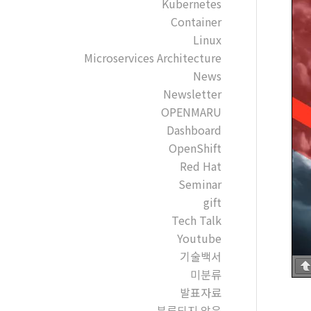
Kubernetes
Container
Linux
Microservices Architecture
News
Newsletter
OPENMARU
Dashboard
OpenShift
Red Hat
Seminar
gift
Tech Talk
Youtube
기술백서
미분류
발표자료
분류되지 않음