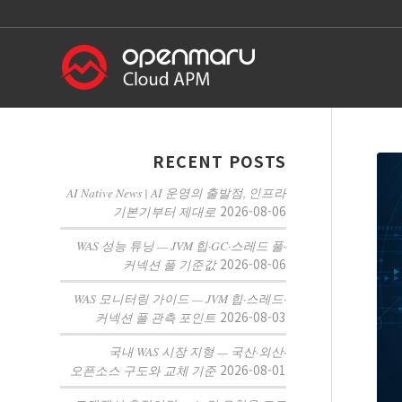
RECENT POSTS
AI Native News | AI 운영의 출발점, 인프라
2026-08-06
기본기부터 제대로
WAS 성능 튜닝 — JVM 힙·GC·스레드 풀·
2026-08-06
커넥션 풀 기준값
WAS 모니터링 가이드 — JVM 힙·스레드·
2026-08-03
커넥션 풀 관측 포인트
국내 WAS 시장 지형 — 국산·외산·
2026-08-01
오픈소스 구도와 교체 기준