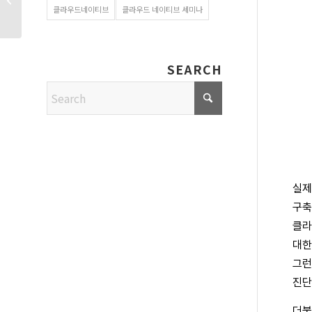
클라우드네이티브
클라우드 네이티브 세미나
시장 공략과 글로벌...
SEARCH
실제
구축
클라
대한
그런
진단
더불