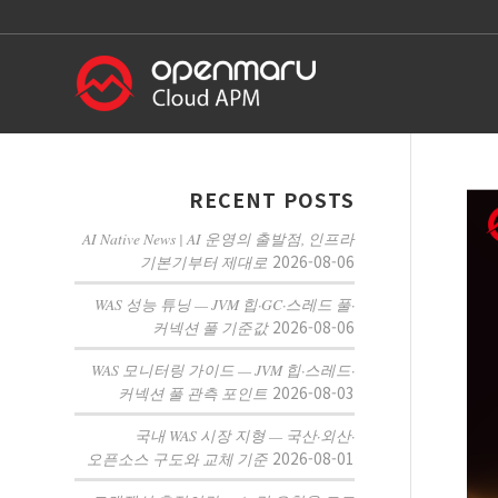
RECENT POSTS
AI Native News | AI 운영의 출발점, 인프라
2026-08-06
기본기부터 제대로
WAS 성능 튜닝 — JVM 힙·GC·스레드 풀·
2026-08-06
커넥션 풀 기준값
WAS 모니터링 가이드 — JVM 힙·스레드·
2026-08-03
커넥션 풀 관측 포인트
국내 WAS 시장 지형 — 국산·외산·
2026-08-01
오픈소스 구도와 교체 기준