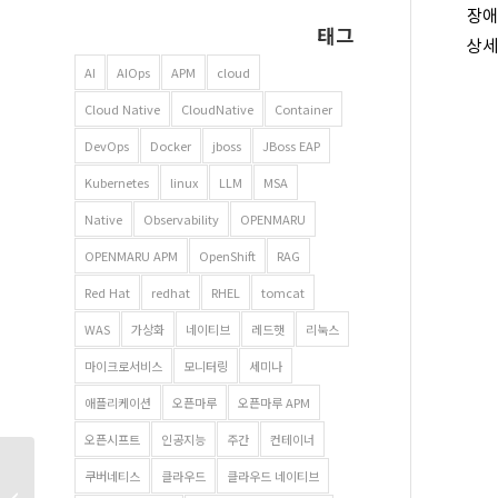
장애
태그
상세
AI
AIOps
APM
cloud
Cloud Native
CloudNative
Container
DevOps
Docker
jboss
JBoss EAP
Kubernetes
linux
LLM
MSA
Native
Observability
OPENMARU
OPENMARU APM
OpenShift
RAG
Red Hat
redhat
RHEL
tomcat
WAS
가상화
네이티브
레드햇
리눅스
마이크로서비스
모니터링
세미나
애플리케이션
오픈마루
오픈마루 APM
오픈시프트
인공지능
주간
컨테이너
오픈마루 2023 Red Hat
쿠버네티스
클라우드
클라우드 네이티브
Summit을 시작으로 해외