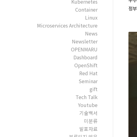
우수
Kubernetes
정부
Container
Linux
Microservices Architecture
News
Newsletter
OPENMARU
Dashboard
OpenShift
Red Hat
Seminar
gift
Tech Talk
Youtube
기술백서
미분류
발표자료
분류되지 않음