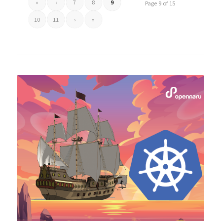
«
‹
7
8
9
Page 9 of 15
10
11
›
»