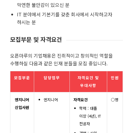
막연한 불안감이 있으신 분
IT 분야에서 기본기를 갖춘 회사에서 시작하고자
하시는 분
모집부문 및 자격요건
오픈마루의 기업채용은 진취적이고 창의적인 역할을
수행하실 다음과 같은 인재 분들을 모집 중입니다.
모집부문
담당업무
자격요건 및
인원
우대사항
엔지니어
엔지니어
자격요건
○명
신입사원
학력 : 대졸
이상 (4년), IT
전공자