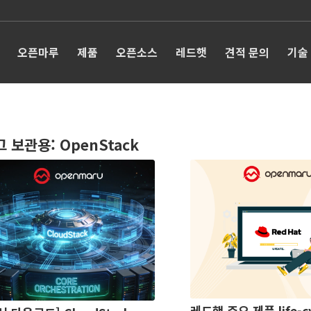
오픈마루
제품
오픈소스
레드햇
견적 문의
기술
그 보관용:
OpenStack
레드햇 주요 제품 life-cy