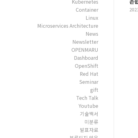
손쉽
Kubernetes
Container
202
Linux
Microservices Architecture
News
Newsletter
OPENMARU
Dashboard
OpenShift
Red Hat
Seminar
gift
Tech Talk
Youtube
기술백서
미분류
발표자료
분류되지 않음