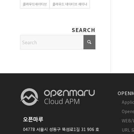
클라우드네이티브
클라우드 네이티브 세미나
SEARCH
OPENM
Appl
Opens
오픈마루
WEB/
04778 서울시 성동구 뚝섬로1길 31 906 호
URL