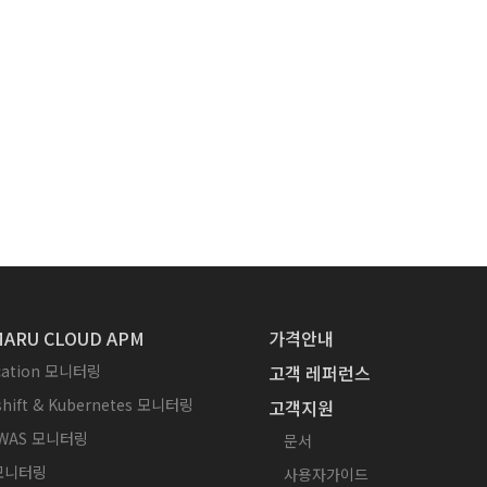
ARU CLOUD APM
가격안내
ication 모니터링
고객 레퍼런스
hift & Kubernetes 모니터링
고객지원
WAS 모니터링
문서
 모니터링
사용자가이드