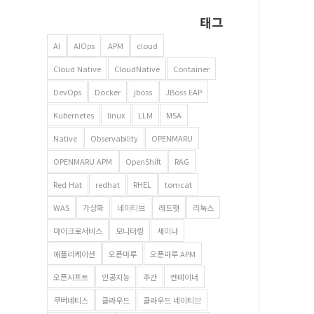
태그
AI
AIOps
APM
cloud
Cloud Native
CloudNative
Container
DevOps
Docker
jboss
JBoss EAP
Kubernetes
linux
LLM
MSA
Native
Observability
OPENMARU
OPENMARU APM
OpenShift
RAG
Red Hat
redhat
RHEL
tomcat
WAS
가상화
네이티브
레드햇
리눅스
마이크로서비스
모니터링
세미나
애플리케이션
오픈마루
오픈마루 APM
오픈시프트
인공지능
주간
컨테이너
쿠버네티스
클라우드
클라우드 네이티브