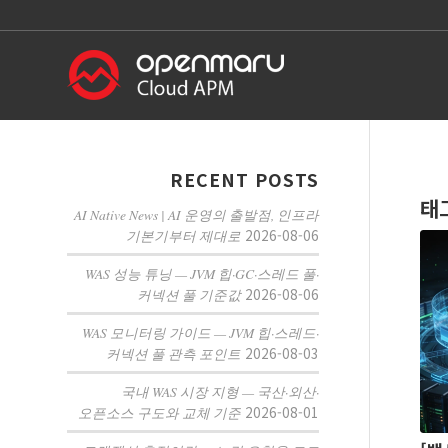
RECENT POSTS
태
AI Native News | AI 운영의 출발점, 인프라
2026-08-06
기본기부터 제대로
WAS 성능 튜닝 — JVM 힙·GC·스레드 풀·
2026-08-06
커넥션 풀 기준값
WAS 모니터링 가이드 — JVM 힙·스레드·
2026-08-03
커넥션 풀 관측 포인트
국내 WAS 시장 지형 — 국산·외산·
2026-08-01
오픈소스 구도와 교체 기준