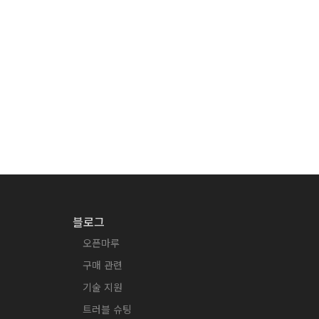
블로그
오픈마루
구매 관련
기술 지원
트러블 슈팅