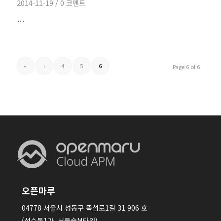
2014-11-19
/
0 코멘트
…
«
‹
4
5
6
Page 6 of 6
오픈마루
04778 서울시 성동구 뚝섬로1길 31 906 호
(성수동1가, 서울숲M타워)