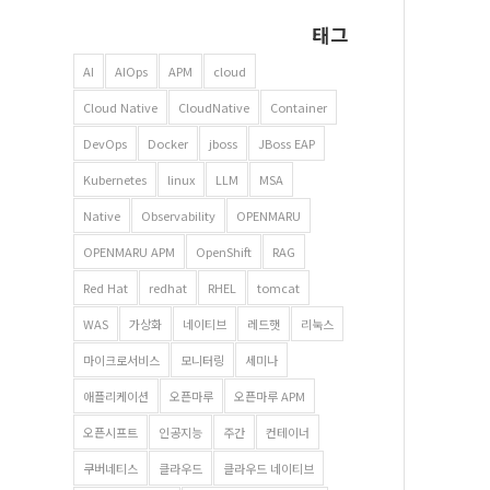
태그
AI
AIOps
APM
cloud
Cloud Native
CloudNative
Container
DevOps
Docker
jboss
JBoss EAP
Kubernetes
linux
LLM
MSA
Native
Observability
OPENMARU
OPENMARU APM
OpenShift
RAG
Red Hat
redhat
RHEL
tomcat
WAS
가상화
네이티브
레드햇
리눅스
마이크로서비스
모니터링
세미나
애플리케이션
오픈마루
오픈마루 APM
오픈시프트
인공지능
주간
컨테이너
쿠버네티스
클라우드
클라우드 네이티브