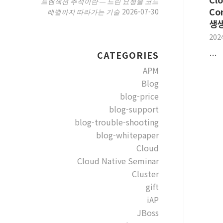
트랜잭션 추적이란 — 느린 요청을 코드
Co
2026-07-30
레벨까지 따라가는 기술
생생
202
CATEGORIES
…
APM
Blog
blog-price
blog-support
blog-trouble-shooting
blog-whitepaper
Cloud
Cloud Native Seminar
Cluster
gift
iAP
JBoss