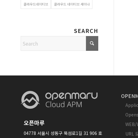
클라우드네이티브
클라우드 네이티브 세미나
SEARCH
OPENM
Appl
Opens
오픈마루
WEB/
04778 서울시 성동구 뚝섬로1길 31 906 호
URL