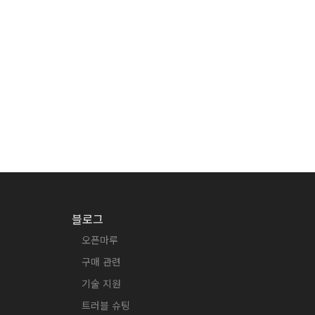
블로그
오픈마루
구매 관련
기술 지원
트러블 슈팅