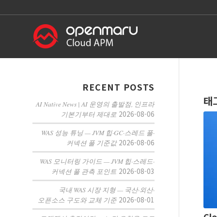
RECENT POSTS
태
AI Native News | AI 운영의 출발점, 인프라
2026-08-06
기본기부터 제대로
WAS 성능 튜닝 — JVM 힙·GC·스레드 풀·
2026-08-06
커넥션 풀 기준값
WAS 모니터링 가이드 — JVM 힙·스레드·
2026-08-03
커넥션 풀 관측 포인트
국내 WAS 시장 지형 — 국산·외산·
2026-08-01
오픈소스 구도와 교체 기준
Clo