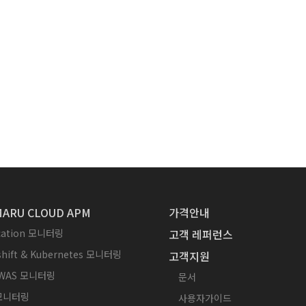
ARU CLOUD APM
가격안내
ication 모니터링
고객 레퍼런스
hift & Kubernetes 모니터링
고객지원
WAS 모니터링
문서
 모니터링
사용자가이드