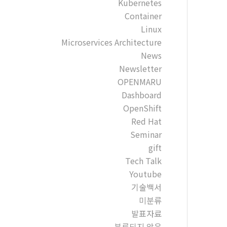
Kubernetes
Container
Linux
Microservices Architecture
News
Newsletter
OPENMARU
Dashboard
OpenShift
Red Hat
Seminar
gift
Tech Talk
Youtube
기술백서
미분류
발표자료
분류되지 않음