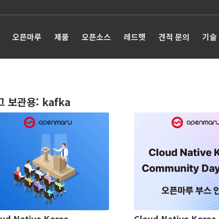
오픈마루
제품
오픈소스
레드햇
견적 문의
기술
그 보관용:
kafka
ud Native Korea
Cloud Native Korea