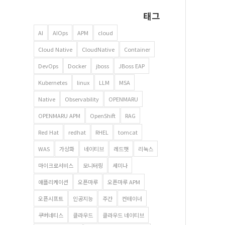
태그
AI
AIOps
APM
cloud
Cloud Native
CloudNative
Container
DevOps
Docker
jboss
JBoss EAP
Kubernetes
linux
LLM
MSA
Native
Observability
OPENMARU
OPENMARU APM
OpenShift
RAG
Red Hat
redhat
RHEL
tomcat
WAS
가상화
네이티브
레드햇
리눅스
마이크로서비스
모니터링
세미나
애플리케이션
오픈마루
오픈마루 APM
오픈시프트
인공지능
주간
컨테이너
쿠버네티스
클라우드
클라우드 네이티브