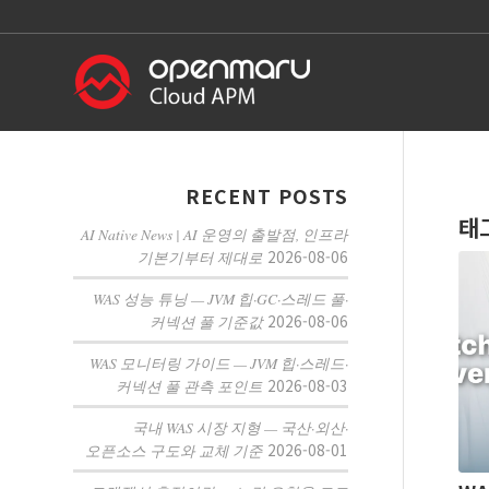
RECENT POSTS
태
AI Native News | AI 운영의 출발점, 인프라
2026-08-06
기본기부터 제대로
WAS 성능 튜닝 — JVM 힙·GC·스레드 풀·
2026-08-06
커넥션 풀 기준값
WAS 모니터링 가이드 — JVM 힙·스레드·
2026-08-03
커넥션 풀 관측 포인트
국내 WAS 시장 지형 — 국산·외산·
2026-08-01
오픈소스 구도와 교체 기준