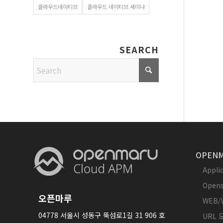
클라우드네이티브
클라우드 네이티브 세미나
SEARCH
OPENM
Appl
Opens
오픈마루
WEB/
04778 서울시 성동구 뚝섬로1길 31 906 호
URL