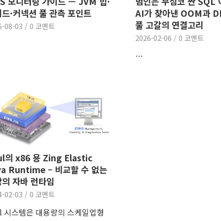
S 모니터링 가이드 — JVM 힙·
범인은 무심코 짠 SQL 
드·커넥션 풀 관측 포인트
AI가 찾아낸 OOM과 D
풀 고갈의 연결고리
6-08-03
/
0 코멘트
2026-02-06
/
0 코멘트
…
l의 x86 용 Zing Elastic
va Runtime – 비교할 수 없는
의 자바 런타임
4-02-03
/
0 코멘트
ul 시스템은 대용량의 스케일업형