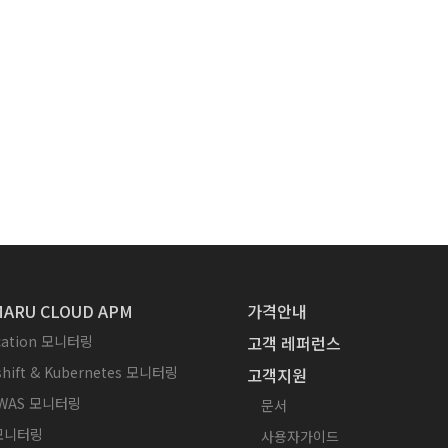
ARU CLOUD APM
가격안내
ication 모니터링
고객 레퍼런스
hift & Kubernetes 모니터링
고객지원
WAS 모니터링
문서
 모니터링
사용자가이드