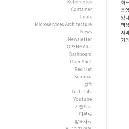
Kubernetes
하드
Container
운영
Linux
있다
Microservices Architecture
핵심
News
자바
Newsletter
거의
OPENMARU
Dashboard
OpenShift
Red Hat
Seminar
gift
Tech Talk
Youtube
기술백서
미분류
발표자료
분류되지 않음