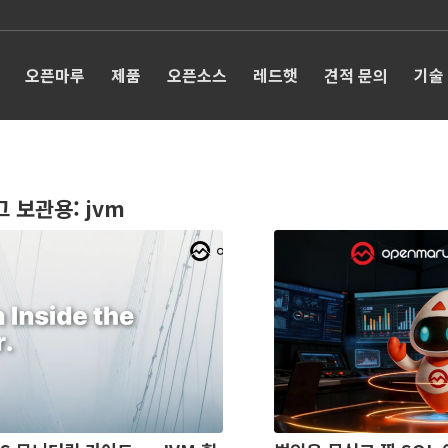
오픈마루
제품
오픈소스
레드햇
견적 문의
기술
그 보관용:
jvm