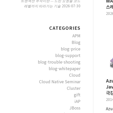
WA
트랜잭션 추적이란 — 느린 요청을 코드
2026-07-30
레벨까지 따라가는 기술
스레
202
CATEGORIES
APM
Blog
blog-price
blog-support
blog-trouble-shooting
blog-whitepaper
Cloud
Azu
Cloud Native Seminar
Ja
Cluster
극강
gift
201
iAP
JBoss
Az