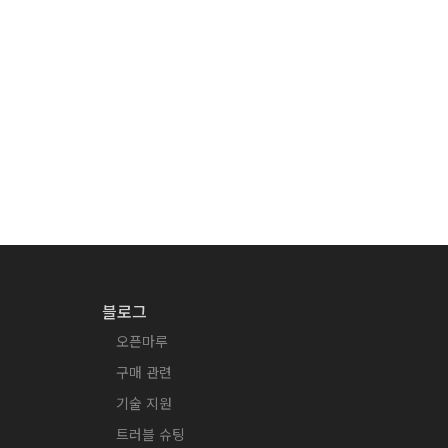
블로그
오픈마루
구매 관련
기술 지원
트러블 슈팅