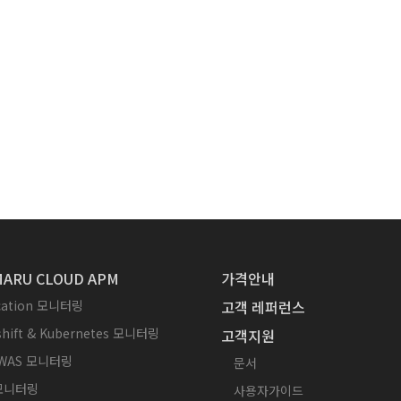
ARU CLOUD APM
가격안내
ication 모니터링
고객 레퍼런스
hift & Kubernetes 모니터링
고객지원
WAS 모니터링
문서
 모니터링
사용자가이드