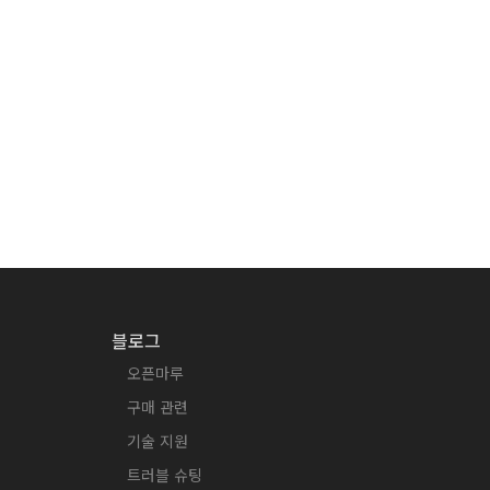
블로그
오픈마루
구매 관련
기술 지원
트러블 슈팅