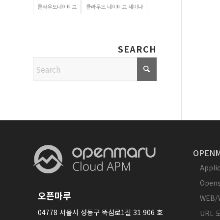
클라우드네이티브
클라우드 네이티브 세미나
SEARCH
OPENM
Appl
Opens
오픈마루
WEB/
04778 서울시 성동구 뚝섬로1길 31 906 호
URL