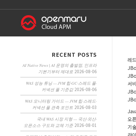
RECENT POSTS
레드
AI Native News | AI 운영의 출발점, 인프라
JB
2026-08-06
기본기부터 제대로
JB
서비
WAS 성능 튜닝 — JVM 힙·GC·스레드 풀·
2026-08-06
커넥션 풀 기준값
JBo
JB
WAS 모니터링 가이드 — JVM 힙·스레드·
2026-08-03
커넥션 풀 관측 포인트
Ja
오픈
국내 WAS 시장 지형 — 국산·외산·
2026-08-01
오픈소스 구도와 교체 기준
기술
라이