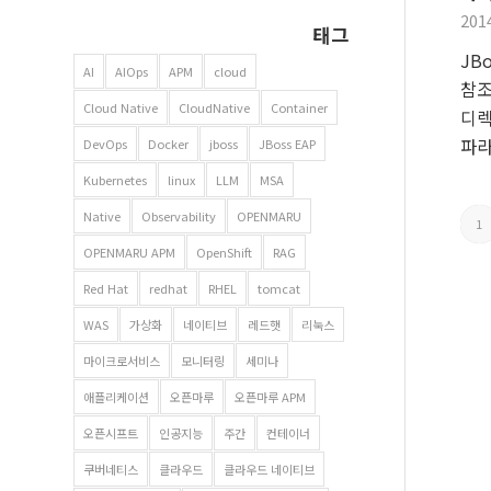
201
태그
JB
AI
AIOps
APM
cloud
참조
Cloud Native
CloudNative
Container
디렉
파라
DevOps
Docker
jboss
JBoss EAP
Kubernetes
linux
LLM
MSA
Native
Observability
OPENMARU
1
OPENMARU APM
OpenShift
RAG
Red Hat
redhat
RHEL
tomcat
WAS
가상화
네이티브
레드햇
리눅스
마이크로서비스
모니터링
세미나
애플리케이션
오픈마루
오픈마루 APM
오픈시프트
인공지능
주간
컨테이너
쿠버네티스
클라우드
클라우드 네이티브