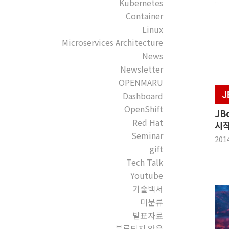
Kubernetes
Container
Linux
Microservices Architecture
News
Newsletter
OPENMARU
Dashboard
OpenShift
JB
Red Hat
시작
Seminar
201
gift
Tech Talk
Youtube
기술백서
미분류
발표자료
분류되지 않음